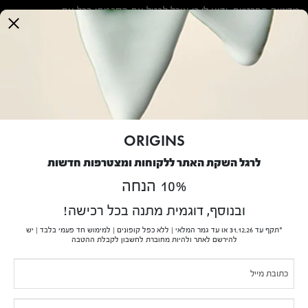
this
מדיניות הפרטיות
. ידוע לי כי אוכל לבטל את הסכמתי בכל עת.
field
blank.
אודותינו
הסיפור של Origins
נטיעת עצים
דו"ח שכר שווה לעובד ולעובדת 2025
ORIGINS
שירות לקוחות
לרגל השקת האתר ללקוחות ומצטרפות חדשות
10% הנחה
שירות לקוחות בנושא משלוחים והחזרות
מדיניות פרטיות
ובנוסף, דוגמית מתנה בכל רכישה!
תנאי שימוש
*תקף עד 31.12.26 או עד גמר המלאי | ללא כפל קופונים | למימוש חד פעמי בלבד | יש
תקנון
להירשם לאתר ולהיות מחוברת לחשבון לקבלת ההטבה
בקשה לעיון במידע אודותיי
If you
Pop-
נגישות
are
תעודת כשרות לפסח 2026
Up
human,