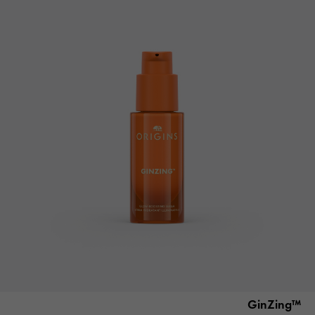
™GinZing