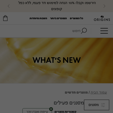
הירשמו וקבלו 10% הנחה למימוש חד פעמי, ללא כפל 
evious
Next
קופונים
כל המוצרים
הנמכרים ביותר
הטבות מיוחדות
חיפוש:
WHAT'S NEW
עמוד הבית
/ מוצרים חדשים
מסננים פעילים
מסננים
קטגוריות מוצרים:
עייפות ואובדן זוהר