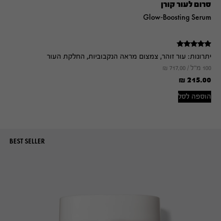
סרום לעור קורן
Glow-Boosting Serum
דורג
יתרונות:
עור זוהר, צמצום מראה הנקבוביות, החלקת העור
5.00
מתוך 5
100 מ"ל /
717.00
₪
₪
215.00
הוספה לסל
BEST SELLER