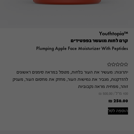
™Youthtopia
קרם לחות מועשר בפפטידים
Plumping Apple Face Moisturizer With Peptides
יתרונות:
מעשיר את העור בלחות, מטפל במראה סימנים ראשונים
להזדקנות, מגביר את גמישות העור, מחזק את מחסום העור, מעניק
זוהר, מפחית מראה נקבוביות
100 מ"ל /
500.00
₪
₪
250.00
הוספה לסל