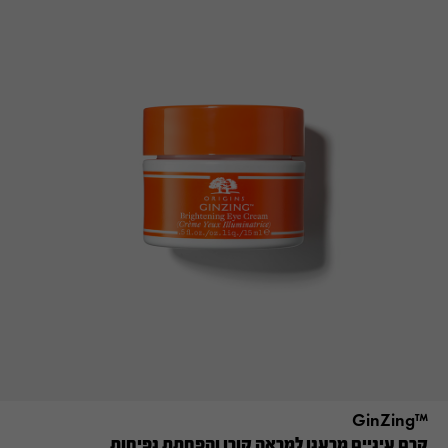
™GinZing
קרם עיניים מרענן למראה קורן והפחתת נפיחות