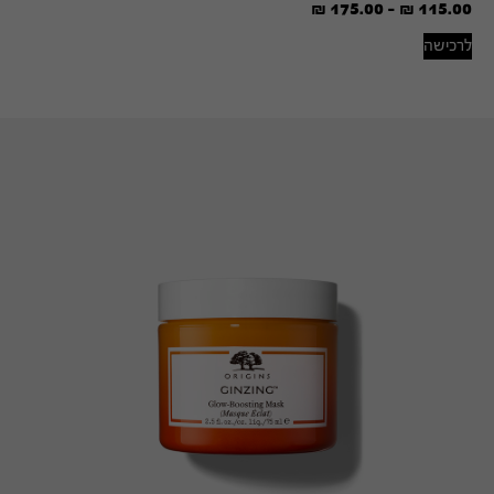
₪
175.00
-
₪
115.00
לרכישה