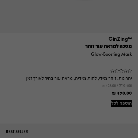
™GinZing
מסכה למראה עור זוהר
Glow-Boosting Mask
יתרונות:
זוהר מיידי, לחות מיידית, מראה עור בהיר לאורך זמן
100 מ"ל /
128.00
₪
₪
170.00
הוספה לסל
BEST SELLER