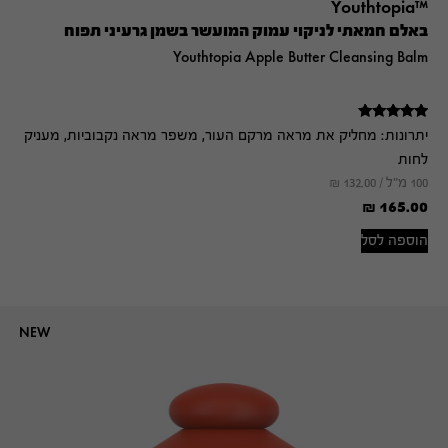
™Youthtopia
באלם חמאתי לניקוי עמוק המועשר בשמן גרעיני תפוח
Youthtopia Apple Butter Cleansing Balm
דורג
יתרונות:
מחליק את מראה מרקם העור, משפר מראה נקבוביות, מעניק
5.00
מתוך 5
לחות
100 מ"ל /
132.00
₪
₪
165.00
הוספה לסל
NEW