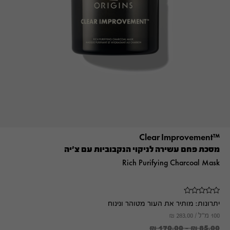
™Clear Improvement
מסכת פחם עשירה לניקוי הנקבוביות עם צ'יה
Rich Purifying Charcoal Mask
יתרונות:
מותיר את העור מטוהר ונינוח
100 מ"ל /
283.00
₪
₪
170.00
-
₪
85.00