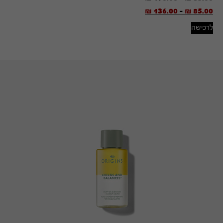
₪
136.00
-
₪
85.00
לרכישה