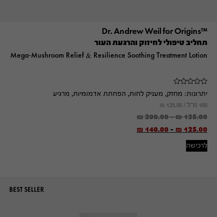
™Dr. Andrew Weil for Origins
תחליב טיפולי לחיזוק והרגעת העור
Mega-Mushroom Relief & Resilience Soothing Treatment Lotion
יתרונות:
מחזק, מעניק לחות, הפחתת אדמומיות, מרגיע
100 מ"ל /
125.00
₪
₪
200.00
-
₪
125.00
₪
140.00
-
₪
125.00
לרכישה
BEST SELLER