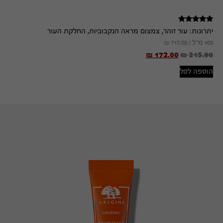
דורג
יתרונות:
עור זוהר, צמצום מראה הנקבוביות, החלקת העור
5.00
מתוך 5
100 מ"ל /
717.00
₪
₪
172.00
₪
215.00
הוספה לסל