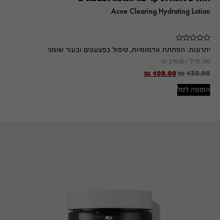
Acne Clearing Hydrating Lotion
יתרונות:
הפחתת אדמומיות, טיפול בפצעונים ובעור שומני
100 מ"ל /
270.00
₪
₪
108.00
₪
135.00
הוספה לסל