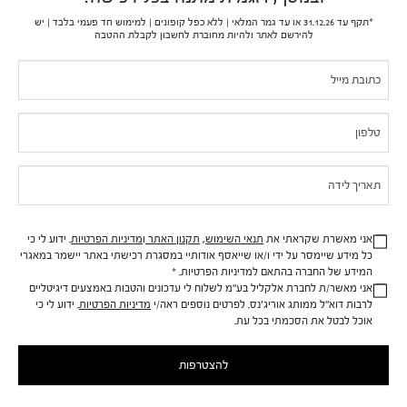
*תקף עד 31.12.26 או עד גמר המלאי | ללא כפל קופונים | למימוש חד פעמי בלבד | יש
להירשם לאתר ולהיות מחוברת לחשבון לקבלת ההטבה
יתרונות:
הפחתת פצעונים וראשים שחורים
If you
Pop-
100 מ"ל /
1,150.00
₪
are
₪
92.00
₪
115.00
Up
human,
הוספה לסל
leave
this
field
blank.
אני מאשרת שקראתי את
תנאי השימוש
,
תקנון האתר
ו
מדיניות הפרטיות
.
ידוע לי כי
כל מידע שיימסר על ידי
ו/או שייאסף אודותיי במסגרת רכישתי באתר יישמר
במאגרי
הירשמו למאגר שלנו
המידע של החברה בהתאם למדיניות
הפרטיות.
*
הירשמו וקבלו 10% הנחה למימוש חד פעמי, ללא כפל קופונים
אני מאשר/ת לחברת
אלקליל
בע"מ לשלוח לי עדכונים
והטבות באמצעים דיגיטליים
לרבות דוא"ל ממותג
אוריג'נס
. לפרטים נוספים ראה/י
מדיניות הפרטיות
.
ידוע לי כי
Mailing
If you
אוכל לבטל את הסכמתי בכל עת.
are
List
human,
אני מאשר/ת לחברת אלקליל בע"מ לשלוח לי עדכונים והטבות
להצטרפות
leave
באמצעים דיגיטליים לרבות דוא"ל ממותג אוריג'נס. לפרטים נוספים ראה/י
this
מדיניות הפרטיות
. ידוע לי כי אוכל לבטל את הסכמתי בכל עת.