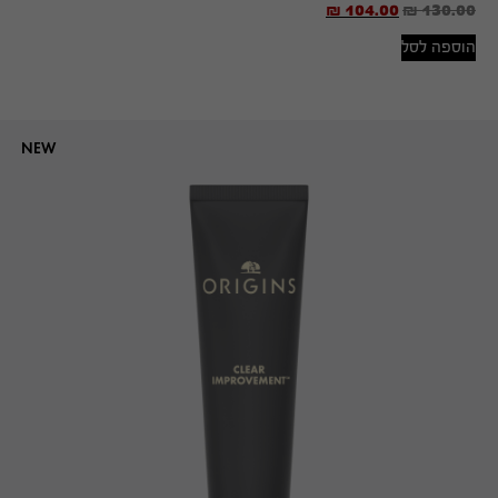
₪
104.00
₪
130.00
הוספה לסל
NEW