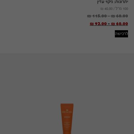
יתרונות:
ניקוי עדין
100 מ"ל /
40.00
₪
₪
115.00
-
₪
60.00
₪
92.00
-
₪
60.00
לרכישה