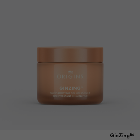
™GinZing