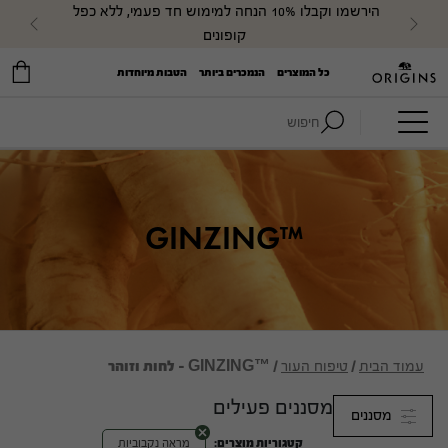
הירשמו וקבלו 10% הנחה למימוש חד פעמי, ללא כפל 
evious
Next
קופונים
כל המוצרים
הנמכרים ביותר
הטבות מיוחדות
חיפוש:
™GINZING
עמוד הבית
/
טיפוח העור
/ ™GINZING - לחות וזוהר
מסננים פעילים
מסננים
קטגוריות מוצרים:
מראה נקבוביות