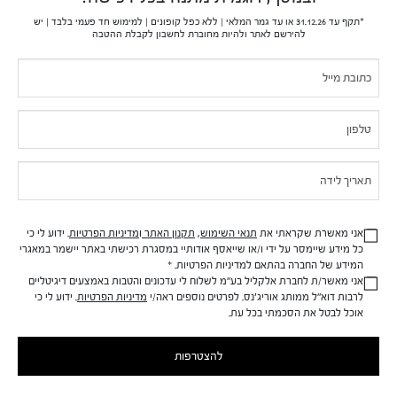
הוספה לסל
*תקף עד 31.12.26 או עד גמר המלאי | ללא כפל קופונים | למימוש חד פעמי בלבד | יש
להירשם לאתר ולהיות מחוברת לחשבון לקבלת ההטבה
If you
Pop-
™GinZing - שאלות תשובות
are
Up
human,
מהי קולקציית הטיפוח ™GinZing?
leave
this
אילו רכיבים קיימים במוצרי ™GinZing?
field
blank.
מהם המוצרים הטובים ביותר של Origins להענקת זוהר
אני מאשרת שקראתי את
תנאי השימוש
,
תקנון האתר
ו
מדיניות הפרטיות
.
ידוע לי כי
לעור?
כל מידע שיימסר על ידי
ו/או שייאסף אודותיי במסגרת רכישתי באתר יישמר
במאגרי
המידע של החברה בהתאם למדיניות
הפרטיות.
*
אני מאשר/ת לחברת
אלקליל
בע"מ לשלוח לי עדכונים
והטבות באמצעים דיגיטליים
אילו מוצרים של Origins הם הטובים ביותר עבור עור זוהר?
לרבות דוא"ל ממותג
אוריג'נס
. לפרטים נוספים ראה/י
מדיניות הפרטיות
.
ידוע לי כי
אוכל לבטל את הסכמתי בכל עת.
טיפים נוספים לשמירה על עור זוהר?
להצטרפות
לורם איפסום