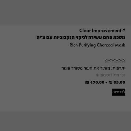
™Clear Improvement
מסכת פחם עשירה לניקוי הנקבוביות עם צ'יה
Rich Purifying Charcoal Mask
יתרונות:
מותיר את העור מטוהר ונינוח
100 מ"ל /
283.00
₪
₪
170.00
-
₪
85.00
לרכישה