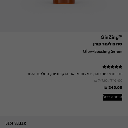
™GinZing
סרום לעור קורן
Glow-Boosting Serum
דורג
יתרונות:
עור זוהר, צמצום מראה הנקבוביות, החלקת העור
5.00
מתוך 5
100 מ"ל /
717.00
₪
₪
215.00
הוספה לסל
BEST SELLER