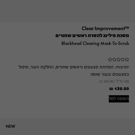
™Clear Improvement
מסכת פילינג להסרת ראשים שחורים
Blackhead Clearing Mask-To-Scrub
יתרונות:
הפחתת פצעונים וראשים שחורים, החלקת העור, טיפול
בפצעונים ובעור שומני
100 מ"ל /
260.00
₪
₪
130.00
הוספה לסל
NEW