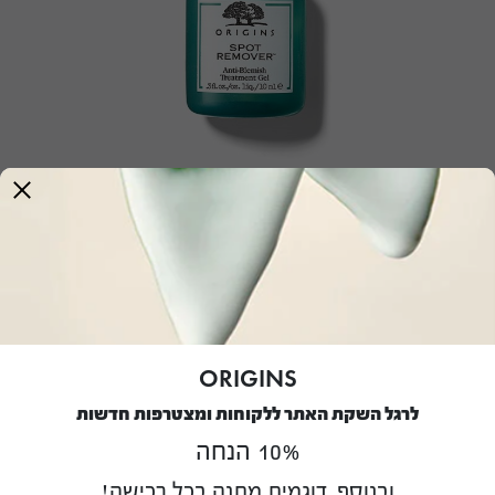
™Super Spot Remover
ג'ל לטיפול נקודתי בפצעונים
Super Spot remover Blemish Treatment Gel
ORIGINS
לרגל השקת האתר ללקוחות ומצטרפות חדשות
יתרונות:
הפחתת פצעונים וראשים שחורים
100 מ"ל /
1,150.00
₪
10% הנחה
₪
115.00
ובנוסף, דוגמית מתנה בכל רכישה!