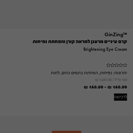
™GinZing
קרם עיניים מרענן למראה קורן והפחתת נפיחות
Brightening Eye Cream
יתרונות:
נפיחות, הפחתת כתמים כהים, לחות
100 מ"ל /
1,067.00
₪
₪
160.00
-
₪
160.00
לרכישה