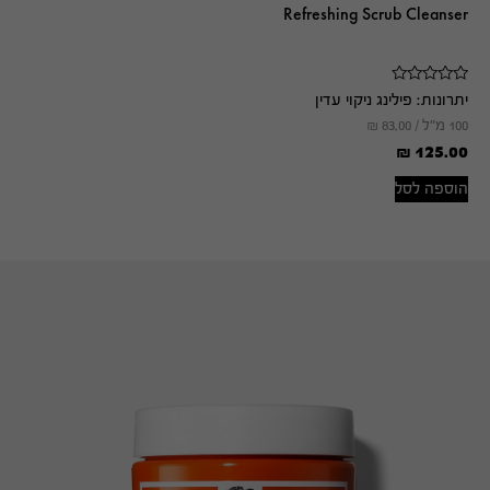
Refreshing Scrub Cleanser
יתרונות:
פילינג ניקוי עדין
100 מ"ל /
83.00
₪
₪
125.00
הוספה לסל