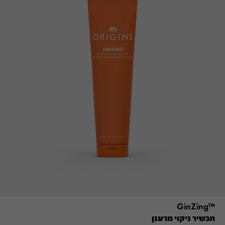
™GinZing
תכשיר ניקוי מרענן