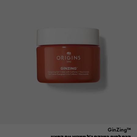
™GinZing
קרם לחות במרקם ג'ל ממריץ עם קפאין