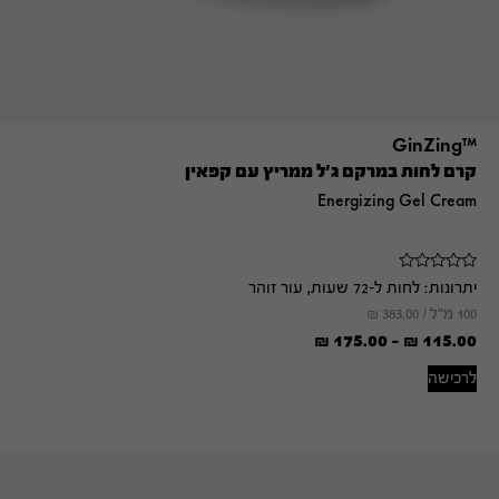
™GinZing
קרם לחות במרקם ג'ל ממריץ עם קפאין
Energizing Gel Cream
יתרונות:
לחות ל-72 שעות, עור זוהר
100 מ"ל /
383.00
₪
₪
175.00
-
₪
115.00
לרכישה