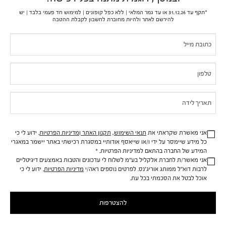
blank.
*תקף עד 31.12.26 או עד גמר המלאי | ללא כפל קופונים | למימוש חד פעמי בלבד | יש
להירשם לאתר ולהיות מחוברת לחשבון לקבלת ההטבה
אודותינו
If you
Pop-
הסיפור של Origins
are
Up
נטיעת עצים
human,
דו"ח שכר שווה לעובד ולעובדת 2025
leave
this
שירות לקוחות
field
שירות לקוחות בנושא משלוחים והחזרות
blank.
מדיניות פרטיות
אני מאשרת שקראתי את
תנאי השימוש
,
תקנון האתר
ו
מדיניות הפרטיות
.
ידוע לי כי
תנאי שימוש
כל מידע שיימסר על ידי
ו/או שייאסף אודותיי במסגרת רכישתי באתר יישמר
במאגרי
תקנון
המידע של החברה בהתאם למדיניות
הפרטיות.
*
אני מאשר/ת לחברת
אלקליל
בע"מ לשלוח לי עדכונים
והטבות באמצעים דיגיטליים
בקשה לעיון במידע אודותיי
לרבות דוא"ל ממותג
אוריג'נס
. לפרטים נוספים ראה/י
מדיניות הפרטיות
.
ידוע לי כי
נגישות
אוכל לבטל את הסכמתי בכל עת.
תעודת כשרות לפסח 2026
להצטרפות
צריכים עזרה?
ייעוץ מוצרים ותמיכה באתר