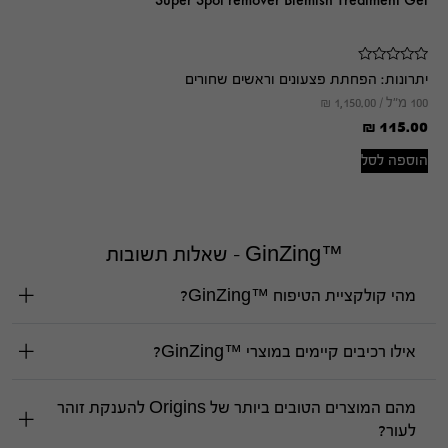
Super Spot remover Blemish Treatment Gel
יתרונות:
הפחתת פצעונים וראשים שחורים
100 מ"ל /
1,150.00
₪
₪
115.00
הוספה לסל
™GinZing - שאלות תשובות
מהי קולקציית הטיפוח ™GinZing?
אילו רכיבים קיימים במוצרי ™GinZing?
מהם המוצרים הטובים ביותר של Origins להענקת זוהר
לעור?