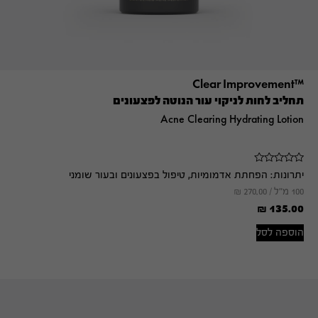
™Clear Improvement
תחליב לחות לניקוי עור הנוטה לפצעונים
Acne Clearing Hydrating Lotion
יתרונות:
הפחתת אדמומיות, טיפול בפצעונים ובעור שומני
100 מ"ל /
270.00
₪
₪
135.00
הוספה לסל