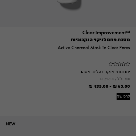
™Clear Improvement
מסכת פחם לניקוי הנקבוביות
Active Charcoal Mask To Clear Pores
יתרונות:
מנקה רעלים, מטהר
100 מ"ל /
217.00
₪
₪
135.00
-
₪
65.00
לרכישה
NEW