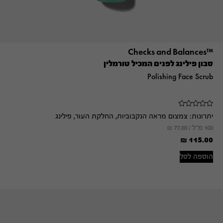
™Checks and Balances
סבון פילינג לפנים המכיל טורמלין
Polishing Face Scrub
יתרונות:
צמצום מראה הנקבוביות, החלקת העור, פילינג
100 מ"ל /
77.00
₪
₪
115.00
הוספה לסל