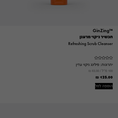
™GinZing
תכשיר ניקוי מרענן
Refreshing Scrub Cleanser
יתרונות:
פילינג ניקוי עדין
100 מ"ל /
83.00
₪
₪
125.00
הוספה לסל