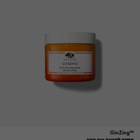
™GinZing
מסכה למראה עור זוהר