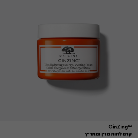
™GinZing
קרם לחות מזין וממריץ