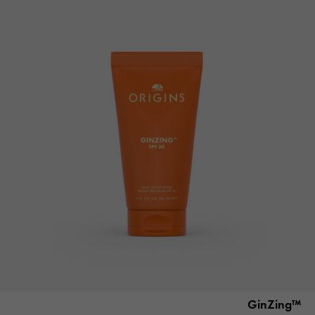
™GinZing