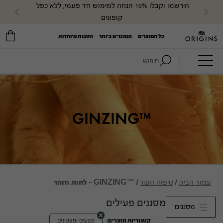
הירשמו וקבלו 10% הנחה למימוש חד פעמי, ללא כפל 
evious
Next
קופונים
כל המוצרים
הנמכרים ביותר
הטבות מיוחדות
חיפוש:
™GINZING
עמוד הבית
/
טיפוח העור
/ ™GINZING - לחות וזוהר
מסננים פעילים
מסננים
קטגוריות מוצרים:
פצעים ופצעונים