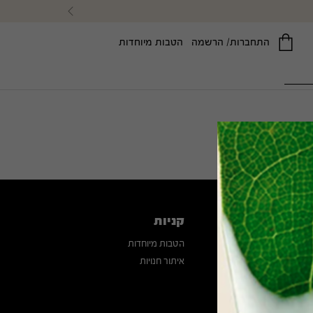
רה
Previous
התחברות/ הרשמה
הטבות מיוחדות
™CHECKS AND BALANCE
™PLANTSCRIPTION
סרום לתיקון קמטים עם רטינואיד
ניקוי פנים מקציף
רה?
קניות
תמיכה באתר
הטבות מיוחדות
איתור חנויות