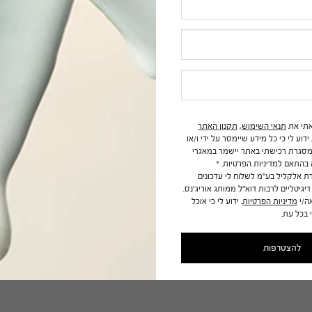
בקשה לעיון במידע אודותיי
נגישות
תעודת כשרות לפסח 2026
תי את
תנאי השימוש
,
תקנון האתר
ידוע לי כי כל מידע שיימסר על ידי
ו/או
במסגרת רכישתי באתר יישמר
במאגרי
בהתאם למדיניות
הפרטיות.
*
רת
אלקליל
בע"מ לשלוח לי עדכונים
יגיטליים לרבות דוא"ל ממותג
אוריג'נס
.
ה/י
מדיניות הפרטיות
.
ידוע לי כי אוכל
בכל עת.
להצטרפות