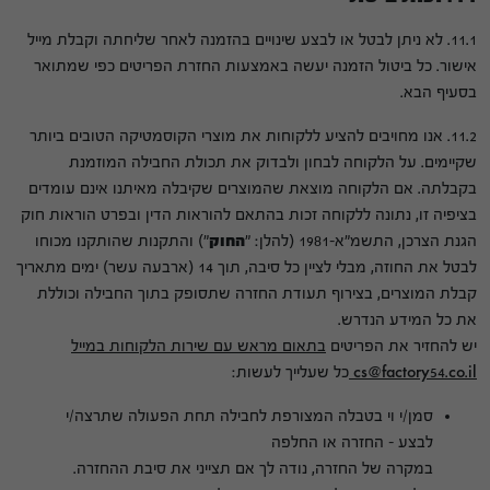
11.1. לא ניתן לבטל או לבצע שינויים בהזמנה לאחר שליחתה וקבלת מייל
אישור. כל ביטול הזמנה יעשה באמצעות החזרת הפריטים כפי שמתואר
בסעיף הבא.
11.2. אנו מחויבים להציע ללקוחות את מוצרי הקוסמטיקה הטובים ביותר
שקיימים. על הלקוחה לבחון ולבדוק את תכולת החבילה המוזמנת
בקבלתה. אם הלקוחה מוצאת שהמוצרים שקיבלה מאיתנו אינם עומדים
בציפיה זו, נתונה ללקוחה זכות בהתאם להוראות הדין ובפרט הוראות חוק
הגנת הצרכן, התשמ"א-1981 (להלן: "
החוק
") והתקנות שהותקנו מכוחו
לבטל את החוזה, מבלי לציין כל סיבה, תוך 14 (ארבעה עשר) ימים מתאריך
קבלת המוצרים, בצירוף תעודת החזרה שתסופק בתוך החבילה וכוללת
את כל המידע הנדרש.
יש להחזיר את הפריטים
בתאום מראש עם שירות הלקוחות במייל
cs@factory54.co.il
כל שעלייך לעשות:
סמן/י וי בטבלה המצורפת לחבילה תחת הפעולה שתרצה/י
לבצע – החזרה או החלפה
במקרה של החזרה, נודה לך אם תצייני את סיבת ההחזרה.