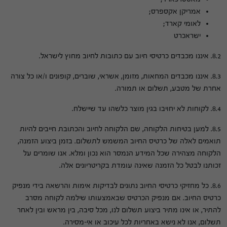
אמריקן אקספרס;
לאומי קארד;
ישראכרט
8.2. איננו מכבדים כרטיסי חיוב עם כתובות לחיוב מחוץ לישראל.
8.3. איננו מכבדים המחאות, מזומן, אשראי, שוברים, קופונים ו/או כל צורה
אחרת של מטבע, תשלום או תמורה.
8.4. לקוחות לא יחויבו בגין מוצר כלשהו עד שיישלח.
8.5. למען בטיחות הלקוחה, שם הלקוחה לחיוב והכתובת חייבים להיות
תואמים לאלה של כרטיס החיוב המשמש לתשלום. בזמן ביצוע הזמנה,
הלקוחה מצהירה שכל המידע הנמסר הוא נכון ומלא. אנו שומרים על
זכותנו לבטל כל הזמנה שאינה עומדת בקריטריונים אלה.
8.6. כל מחזיקי כרטיסי החיוב נתונים לבדיקות אימות והרשאה בידי מנפיק
כרטיס החיוב. אם מנפיק הכרטיס שבאמצעותו שילמה לקוחה מסרב
להתיר, או אינו מתיר ביצוע תשלום לנו, מכל סיבה, בין מראש ובין לאחר
תשלום, אנו לא נישא באחריות לכל עיכוב או אי-מסירה.