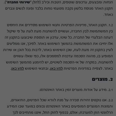
הנחות ומבצעים, עדכונים שוטפים, הטבות וכיו"ב (להלן "
שירותי
החברה
").
תקנון האתר מנוסח בלשון נקבה מטעמי נוחות בלבד ופונה לנשים וגברים
כאחד.
1.2. תקנון האתר, מדיניות הפרטיות ותנאי השימוש מסדירים את היחסים
בין המשתמשת לבין החברה, ועשויים להשתנות מעת לעת על פי שיקול
דעתה הבלעדי של החברה. כל שינוי, עדכון או תוספת שיבוצעו בתקנון זה
אלו יחייבו את המשתמשת בהמשך השימוש באתר. לפיכך, אנו ממליצים
לעיין בתקנון זה מעת לעת, שכן השימוש באתר, לרבות בכל תוכן או שירות
המופיע בו, מהווה הסכמה עדכנית למסמכים אלו, כפי שאלו עשויים
להשתנות. במקרה של אי-הסכמה לשינויים, יש להימנע מהמשך השימוש
באתר. לצפייה במדיניות הפרטיות
לחץ כאן
, ובתנאי השימוש
לחץ כאן
.
2. מוצרים
2.1. מידע על אודות מוצרים זמין באתר האינטרנט.
2.2. אנו נוקטים זהירות סבירה על מנת לוודא שכל הפרטים, התיאורים,
ותמונות המוצרים המופיעים באתר האינטרנט נכונים במועד שבו המידע
הרלוונטי הוזן למערכת; אולם, בכפוף לחוק החל, איננו מתחייבים לכך