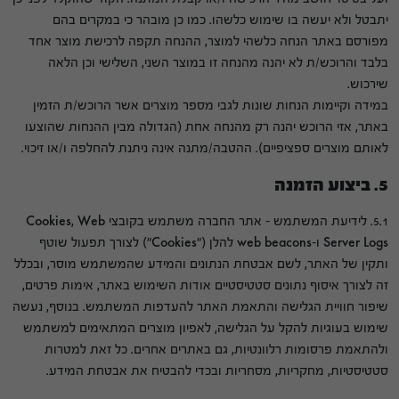
יתבטל ולא יעשה בו שימוש כלשהו. כמו כן מובהר כי במקרים בהם
מפורסם באתר הנחה כלשהי למוצר, ההנחה תקפה לרכישת מוצר אחד
בלבד והרוכש/ת לא יהנה מהנחה זו במוצר השני, השלישי וכן הלאה
שירכוש.
במידה וקיימות הנחות שונות לגבי מספר מוצרים אשר הרוכש/ת הזמין
באתר, אזי הרוכש יהנה רק מהנחה אחת (הגדולה מבין ההנחות שהוצעו
לאותם מוצרים ספציפיים). ההטבה/מתנה אינה ניתנת להחלפה ו/או זיכוי.
5. ביצוע הזמנה
5.1. לידיעת המשתמש – אתר החברה משתמש בקובצי Cookies, Web
Server Logs ו-web beacons להלן ("Cookies") לצורך תפעול שוטף
ותקין של האתר, לשם אבטחת הנתונים והמידע שהמשתמש מוסר, ובכלל
זה לצורך איסוף נתונים סטטיסטיים אודות השימוש באתר, אימות פרטים,
שיפור חוויית הגלישה והתאמת האתר להעדפות המשתמש. בנוסף, נעשה
שימוש בעוגיות להקל על הגלישה, לאפיון מוצרים המתאימים למשתמש
ולהתאמת פרסומות רלוונטיות, גם באתרים אחרים. כל זאת למטרות
סטטיסטיות, מחקריות, מסחריות ובכדי להבטיח את אבטחת המידע.