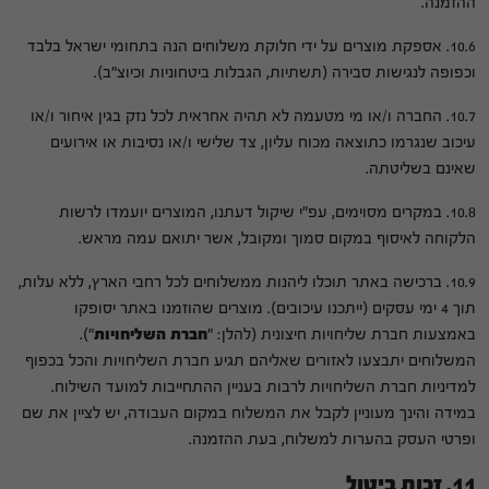
ההזמנה.
10.6. אספקת מוצרים על ידי חלוקת משלוחים הנה בתחומי ישראל בלבד
וכפופה לנגישות סבירה (תשתיות, הגבלות ביטחוניות וכיוצ"ב).
10.7. החברה ו/או מי מטעמה לא תהיה אחראית לכל נזק בגין איחור ו/או
עיכוב שנגרמו כתוצאה מכוח עליון, צד שלישי ו/או נסיבות או אירועים
שאינם בשליטתה.
10.8. במקרים מסוימים, עפ"י שיקול דעתנו, המוצרים יועמדו לרשות
הלקוחה לאיסוף במקום סמוך ומקובל, אשר יתואם עמה מראש.
10.9. ברכישה באתר תוכלו ליהנות ממשלוחים לכל רחבי הארץ, ללא עלות,
תוך 4 ימי עסקים (ייתכנו עיכובים). מוצרים שהוזמנו באתר יסופקו
באמצעות חברת שליחויות חיצונית (להלן: "
חברת
השליחויות
").
המשלוחים יתבצעו לאזורים שאליהם תגיע חברת השליחויות והכל בכפוף
למדיניות חברת השליחויות לרבות בעניין ההתחייבות למועד השילוח.
במידה והינך מעוניין לקבל את המשלוח במקום העבודה, יש לציין את שם
ופרטי העסק בהערות למשלוח, בעת ההזמנה.
11. זכות ביטול