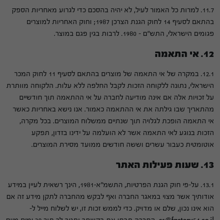
11.7. למרות כל האמור לעיל, לא יהיה בהסכם כדי לגרוע מאחריות הספק
בהתאם לסעיף 14 לחוק הגנת הצרכן 1987; וחוק האחריות למוצרים
פגומים הישראלי, התש"ם – 1980. לרבות בגין פגם במוצר.
12. אי התאמה
12.1. במקרה של אי התאמה של מוצרים בהתאם לסעיף 11 לחוק המכר
הישראלי, נתונה ללקוחה הזכות לקבל החלפה ללא עלות. הלקוחה מוותרת
על זכויות אלה אם אינה מודיעה לחברה על אי ההתאמה תוך חודשיים
מהתאריך שבו גילתה את אי ההתאמה כאמור. אנו נישא באחריות כאשר
אי התאמה הופכת לגלויה תוך שנתיים ממשלוח המוצרים. בכל מקרה,
הזכות בנוגע לאי התאמה אשר לא הועלמה על ידינו בזדון, תפקע
אוטומטית כעבור עשרים וששה חודשים ממועד מסירת המוצרים.
13. שעות פעילות האתר
13.1. על-פי חוק הגנת הפרטיות, התשמ"א-1981, הינך רשאית לעיין במידע
אודותיך אשר מצוי במאגר החברה ואף לבקש מהחברה לתקן מידע זה אם
הוא אינו נכון, שלם או מדויק. כדי לממש זכות זו, יש לשלוח מייל ל-