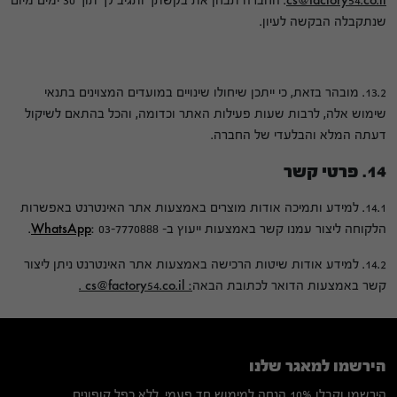
cs@factory54.co.il
. החברה תבחן את בקשתך ותגיב לך תוך 30 ימים מיום
שנתקבלה הבקשה לעיון.
13.2. מובהר בזאת, כי ייתכן שיחולו שינויים במועדים המצוינים בתנאי
שימוש אלה, לרבות שעות פעילות האתר וכדומה, והכל בהתאם לשיקול
דעתה המלא והבלעדי של החברה.
14. פרטי קשר
14.1. למידע ותמיכה אודות מוצרים באמצעות אתר האינטרנט באפשרות
הלקוחה ליצור עמנו קשר באמצעות ייעוץ ב-
: 03-7770888.
WhatsApp
14.2. למידע אודות שיטות הרכישה באמצעות אתר האינטרנט ניתן ליצור
קשר באמצעות הדואר לכתובת הבאה
:
cs@factory54.co.il
.
הירשמו למאגר שלנו
הירשמו וקבלו 10% הנחה למימוש חד פעמי, ללא כפל קופונים