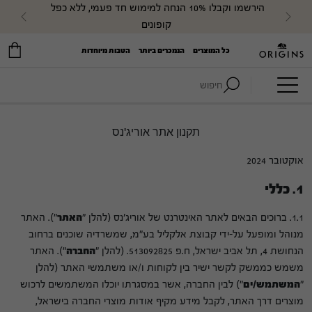
הירשמו וקבלו 10% הנחה למימוש חד פעמי, ללא כפל 
evious
Next
קופונים
כל המוצרים
הנמכרים ביותר
הטבות מיוחדות
חיפוש:
תקנון אתר אוריג'נס
אוקטובר 2024
1. כללי
1.1. ברוכים הבאים לאתר האינטרנט של אוריג'נס (להלן "
האתר
"). האתר
מנוהל ומופעל על-ידי קבוצת אלקליל בע"מ, שמשרדיה שוכנים ברחוב
הנחושת 4, תל אביב ישראל, ח.פ 513092825. (להלן "
החברה
"). האתר
משמש כממשק לקשר ישיר בין לקוחות ו/או משתמשי האתר (להלן
"
המשתמש/ים
") לבין החברה, אשר במסגרתו יוכלו המשתמשים לרכוש
מוצרים דרך האתר, לקבל מידע מקיף אודות מוצרי החברה בישראל,