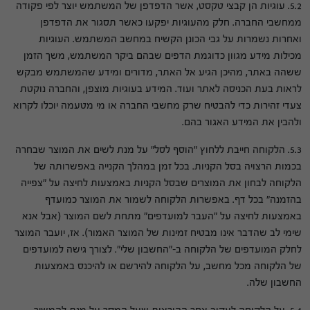
5.2. עוגיות הן קבצי טקסט, אשר הדפדפן של המשתמש יוצר לפי פקודה
ממחשבי החברה. חלק מהעוגיות יפקעו כאשר תסגור את הדפדפן
ואחרות נשמרות על גבי הכונן הקשיח במחשב המשתמש. העוגיות
מכילות מידע מגוון כדוגמת הדפים שבהם ביקר המשתמש, משך הזמן
ששהה באתר, מהיכן הגיע אל האתר, מדורים ומידע שהמשתמש מבקש
לראות בעת הכניסה לאתר ועוד. המידע בעוגיות מוצפן, והחברה נוקטת
צעדי זהירות כדי להבטיח שרק מחשבי החברה או מי מטעמה יוכלו לקרוא
ולהבין את המידע האגור בהם.
5.3. הלקוחה חייבת ללחוץ "הוסף לסל" על מנת לשים את המוצר שבחרה
בכמות הרצויה בסל הקניות. בכל זמן במהלך הקנייה באפשרותה של
הלקוחה לבחון את המוצרים שבסל הקניות באמצעות לחיצה על "צפייה
בהזמנה" בכל דף. באפשרות הלקוחה לשמור את המוצר כמועדף
באמצעות לחיצה על "העבר למועדפים" מתחת לשם המוצר (אבל אנא
שימי לב שהדבר אינו מבטיח זמינות של המוצר האמור). אז, יועבר המוצר
לחלק המועדפים של הלקוחה ב-"החשבון שלי". לצורך גישה למועדפים
של הלקוחה מכל מחשב, על הלקוחה להירשם או להיכנס באמצעות
החשבון שלה.