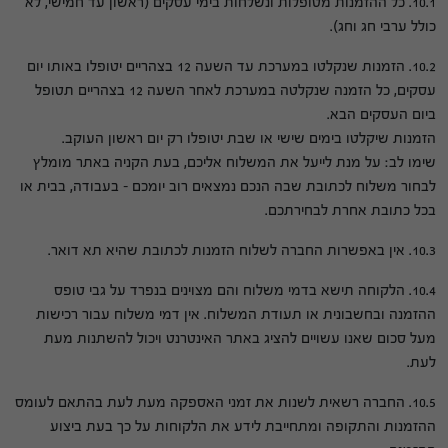
10.1. כל ההזמנות מטופלות ונשלחות בימי עסקים (ראשון עד חמישי, לא
כולל ערבי חג וחג).
10.2. הזמנות שנקלטו במערכת עד השעה 12 בצהריים יטופלו באותו יום
עסקים, כל הזמנה שנקלטה במערכת לאחר השעה 12 בצהריים תטופל
ביום העסקים הבא.
הזמנות שיקלטו בימים שישי או שבת יטופלו רק יום ראשון העוקב.
שימו לב: על מנת לייעל את המשלוח אליכם, בעת הקניה באתר מומלץ
לבחור משלוח לכתובת שבה הנכם נמצאים רוב יומכם – בעבודה, בבית או
בכל כתובת אחרת לבחירתכם.
10.3. אין באפשרות החברה לשלוח הזמנות לכתובת שהיא תא דואר.
10.4. הלקוחה תישא בדמי משלוח והם מצוינים בנפרד על גבי טופס
ההזמנה ובחשבונית או תעודת המשלוח. אין דמי משלוח עבור רכישות
מעל סכום שאנו עשויים להציג באתר האינטרנט ויכול להשתנות מעת
לעת.
10.5. החברה רשאית לשנות את זמני האספקה מעת לעת בהתאם לעומס
ההזמנות והתקופה ומתחייבת לידע את הלקוחות על כך בעת ביצוע