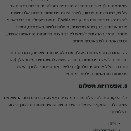
שמותאמות לך אישית). החברה משתפת פעולה עם חברות פרסום צד
שלישי, כמו רשתות פרסום, לצורך הצגת פרסומות. חברות אלו עשויות
להשתמש בטכנולוגיות כמו קובצי Cookie, תגיות פיקסל ועוד כדי לאסוף
מידע אודותיך, כגון מזהי מכשירים, פעילות גלישה באינטרנט, ומידע
מסחרי. המידע הזה יכול לשמש לצורך הצגת פרסומות מותאמות אישית,
גם כשאתה גולש באתרים אחרים.
7.2. החברה גם משתפת פעולה עם פלטפורמות חיצוניות, כמו רשתות
חברתיות, להצגת פרסומות. החברה עשויה להשתמש במידע שלך (כגון
כתובת דוא"ל או מספר טלפון) כדי ליצור מזהה ייחודי ולצורך הצגת
פרסומות מותאמות בפלטפורמות אלו.
8. אפשרויות תשלום
8.1. הלקוחה יכולה לשלם עבור המוצרים באמצעות כרטיס חיוב הנושא את
שמה בלבד, התקף בישראל. כרטיסי החיוב הבאים מכובדים לצורך ביצוע
תשלומים:
ויזה;
מאסטרכארד;