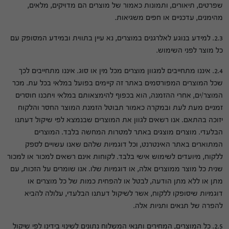
שפרטים, תיאורים, ותמונות כאמור של מוצרים הם מדויקים, מלאים,
מהימנים, עדכניים או חפים משגיאות.
2.3. למידע בנוגע לאלרגנים במוצרים, נא עיין בתווית ובמידע המסופק עם
כל מוצר לפני השימוש.
2.4. איננו מתחייבים למגוון מוצרים מכל מין או סוג. איננו מתחייבים לכך
שכל המוצרים המפורסמים באתר זה קיימים בפועל במלאי בכל עת. מכר
המוצר/ים, אחרי ההזמנה, הוא בכפוף להימצאותם במלאי ויתכנו חוסרים
זמניים מעת לעת ובמקרה כאמור תבוטל הזמנת המוצר החסר והלקוח
יזוכה בהתאם. אנו רשאים לגוון את המוצרים שבנמצא לפי שיקול דעתנו
הבלעדי. מוצרים מוצגים באתר למטרות המחשה בלבד. המוצרים
המתוארים באתר האינטרנט, וכל דוגמיות שלהם שאנו עשויים לספק
ללקוח, מיועדים לשימוש אישי בלבד. לקוחות אינם רשאים למכור או למכור
שנית כל מוצר ממוצרים אלה, או דוגמיות שלו. אנו שומרים על הזכות, עם
מתן או ללא מתן הודעה, לבטל או להפחית כמות של כל מוצרים או
דוגמיות שיסופקו ללקוח, אשר לשיקול דעתנו הבלעדי, עלולה להביא
להפרה של תנאים ותניות אלה.
2.5. כל המוצרים, המחירים ותנאי המשלוח נתונים לשינוי בידינו לפי שיקול