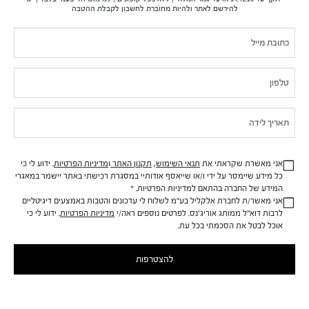
תקנון
להירשם לאתר ולהיות מחוברת לחשבון לקבלת ההטבה
בקשה לעיון במידע אודותיי
If you
Pop-
נגישות
are
תעודת כשרות לפסח 2026
Up
human,
צריכים עזרה?
leave
this
ייעוץ מוצרים ותמיכה באתר
field
החשבון שלי
blank.
קניות
אני מאשרת שקראתי את
תנאי השימוש
,
תקנון האתר
ו
מדיניות הפרטיות
.
ידוע לי כי
הטבות מיוחדות
כל מידע שיימסר על ידי
ו/או שייאסף אודותיי במסגרת רכישתי באתר יישמר
במאגרי
המידע של החברה בהתאם למדיניות
הפרטיות.
*
איתור חנויות
אני מאשר/ת לחברת
אלקליל
בע"מ לשלוח לי עדכונים
והטבות באמצעים דיגיטליים
לרבות דוא"ל ממותג
אוריג'נס
. לפרטים נוספים ראה/י
מדיניות הפרטיות
.
ידוע לי כי
אוכל לבטל את הסכמתי בכל עת.
להצטרפות
Copyright Origins Natural Resources, Inc