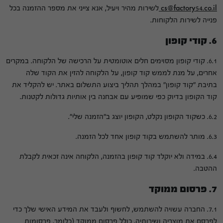
cs@factory54.co.il
לשירות מהיר ויעיל, אנא צייני את מספר ההזמנה בכל
פנייה לשירות הלקוחות.
6. קודי קופון
6.1. קודי קופון מסוימים חלים אוטומטית על הרכישה של הלקוחה. במקרים
אחרים, על מנת לממש קוד קופון, על הלקוחה להזין את הקוד שלה
בתיבת "קוד קופון" במהלך תהליך ביצוע התשלום באתר. יש להקליד את
קוד הקופון בדיוק כפי שמופיע עם אבחנה בין אותיות גדולות לקטנות.
6.2. כשקוד הקופון נקלט, הקופון יוצג ב"הזמנה שלי".
6.3. מותר להשתמש בקוד קופון אחד לכל הזמנה.
6.4. במידה ולא יוקלד קוד קופון בהזמנה, הלקוחה אינה זכאית לקבלת
ההטבה.
7. פרסום ממוקד
7.1. החברה עשויה להשתמש, לחשוף ולעבד את המידע האישי שלך כדי
לפרסם את מוצריה ושירותיה, כולל פרסום ממוקד (כלומר, פרסומות