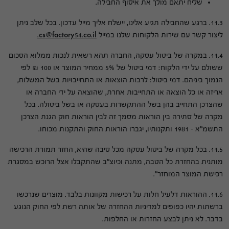
שליח יתאם מולך את איסוף החבילה.
11.3. ברגע שהחבילה תגיע אלינו, יישלח אליך מייל עדכון. בכל שלב ניתן
ליצור קשר עם שירות הלקוחות שלנו במייל
cs@factory54.co.il
.
11.4. במקרה של ביטול עסקה, החברה תהא רשאית לנכות ממלוא הסכום
ששולם על ידי הלקוח: דמי ביטול של 5% ממחיר המוצר או 100 ₪ לפי
הנמוך ביניהם. דמי ביטול: לרבות הוצאות או התחייבויות בשל המשלוח,
אריזה או כל הוצאה או התחייבות אחרת, שהוצאה על ידי החברה או
שהצרכן התחייב בהן בשל ההתקשרות בעסקה או בשל ביטולה. בכל
מקרה של סתירה בין הוראות מסמך זה לבין הוראות חוק הגנת הצרכן
התשמ"א – 1981 ותקנותיו, יגברו הוראות החוק והתקנות מכוחו.
11.5. בכל מקרה של ביטול עסקה מכל סיבה שהיא, החזר תמורת הרכישה
מותנית בהחזרת כל הטבה, מתנה וכיוצ"ב שהתקבלו אצל הרוכש במסגרת
רכישת המוצר המוחזר".
11.6. ההוראות דלעיל חלות על רכישות מקוונות בלבד. מוצרים שנרכשו
ברשתות יהיו כפופים למדיניות ההחזרה של אותה רשת לפי החוק הנוגע
בדבר. לא ניתן לבצע החזרות או החלפות.