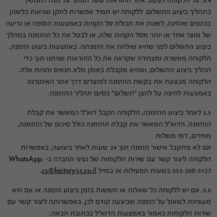
5.4. על הלקוחה לעקוב אחר ההוראות שעל המסך על מנת להמשיך
בתהליך ביצוע התשלום. ללקוחה יש תמיד אפשרות לתקן שגיאות כלשהן
בנתונים שהזינה, לשנות את תכולת סל הקניות באמצעות הוספה או גריעה
של מוצר אחד או יותר מסל הקניות שלה, או לבטל את כל ההזמנה במהלך
ביצוע התשלום לפני שהיא שולחת את הזמנתה. באמצעות ביצוע הזמנה,
הלקוחה מאשרת ומצהירה שקראה את כל ההוראות שניתנו תוך כדי
תהליך ביצוע התשלום, ושהיא מקבלת באופן מלא תנאים ותניות אלה.
הלקוחה מבצעת את בקשת ההזמנה למוצרים דרך אתר האינטרנט
באמצעות לחיצה על לחצן "תשלום" בסיום תהליך ההזמנה.
5.5 לאחר ביצוע ההזמנה, הלקוחה תקבל דוא"ל המאשר את קבלת
ההזמנה. הדוא"ל המאשר את קבלת ההזמנה כולל סיכום של ההזמנה,
מחירים, דמי משלוח.
אם לא מתקבל אישור הזמנה תוך 24 שעות לאחר ביצועה, באפשרות
הלקוחה ליצור קשר עם שירות הלקוחות של נציגי החברה ב- WhatsApp:
053-208-3127 בשעות הפעילות או במייל
cs@factory54.co.il
.
5.6. אם יש ללקוחה כל שאלות או חששות בזמן ביצוע הזמנה או אם היא
מעוניינת לשאול על הזמנה שביצעה קודם לכן, באפשרותה ליצור קשר עם
שירות הלקוחות כאמור באמצעות הדוא"ל בכתובת הבאה: