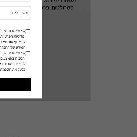
this
פטרולטום, פרפין, דיאתנולמין (DEA), חרוזי פוליאתילן ומרכיבים מן החי.
field
blank.
אני מאשרת שקרא
ו
מדיניות הפרטיות
.
שייאסף אודותיי 
המידע של החברה 
אני מאשר/ת לחב
והטבות באמצעים ד
לפרטים נוספים רא
לבטל את הסכמתי 