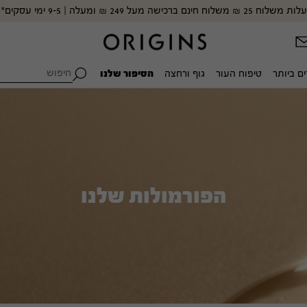
קטגוריה
לפי דאגת עור
לפי סד
לפי סדרה
הירשמו וקבלו 10% הנחה למימוש חד פעמי, ללא כפל קופונים
 לחות
קמטים וקמטוטים
™Youthtopia - סימני גיל ראשונים
™Ginger
 פנים ופילינג
פצעים ופצעונים
™Ginzing - לחות וזוהר
™Peace Of Mind
ים
כתמים כהים וגוון עור לא אחיד
חיפוש:
ם ביותר
טיפוח העור
גוף ורחצה
הסיפור שלנו
™Plantscription - אנטי-אייג'ינג
ים טיפוליים וטונרים
יובש ואובדן לחות
™Mega-Mushroom - חיזוק מחסום העור ועור רגיש
 עיניים ושפתיים
אדמומיות ועור רגיש
™Clear Improvement - ניקוי עמוק ועור שומני
ת
עייפות ואובדן זוהר
™MEGA-MUSHROOM
™GINZING
מראה נקבוביות
קרם עיניים מרענן למראה קורן
תחליב טיפולי לחיזוק והרגעת
הגנה מהשמש
והפחתת נפיחות
העור
הפורמולות שלנו