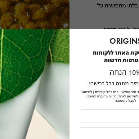
 בלתי מתפשרת על
דש של מגה-פטריות
20 ולנוסחאות חדשות לאחר מכן.
ORIGIN
וש בתקן ISO 16128, ממקורות צמחיים, מינרלים
קת האתר ללקוחות
טרפות חדשות
1 הנחה
גמית מתנה בכל רכישה!
 31.12.26 או עד גמר המלאי | ללא כפל קופונים | למימוש
 להירשם לאתר ולהיות מחוברת לחשבון
לקבלת ההטבה
המוצרים שלנו אינם מכילים למעלה מ-1,500 מרכיבים שאסורים לשימוש
ם נקיים מ: פרבנים, פתלטים, חומרים