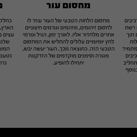
מחסום עור
מ
כיבים
מחסום הלחות הטבעי של העור עוזר לו
כחלק 
ם רשת
לחסום זיהומים, מזהמים וגורמים חיצוניים
 תוך
אחרים מלחדור אליו. לאורך זמן, הגיל וגורמי
ות
לחץ יומיומיים עלולים להחליש את המחסום
שלנו 
 מתמיד
הטבעי הזה. כתוצאה מכך, העור יעשה יבש,
המשפ
יבים
מגורה וסימנים מוקדמים של הזדקנות
תחליב
יתחילו להופיע.
נרח
M שלנו, בנוסף