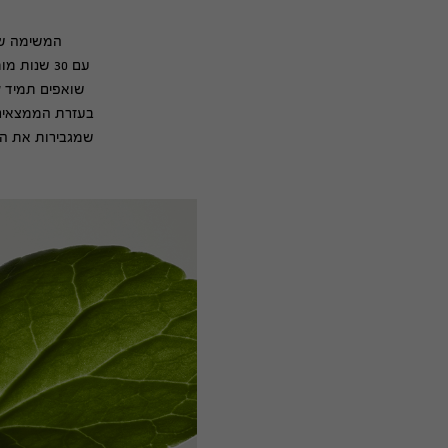
המשימה שלנו ב-Origins היא לטפל בעור בצורה הוליסטית, ת
עם 30 שנות מומחיות במדעי הצמח ופיזיולוגיה של העור, המדענים שלנו ב-Origins Biotech Discovery Labs
שואפים תמיד ל
בעזרת הממצאים 
שמגבירות את הפ