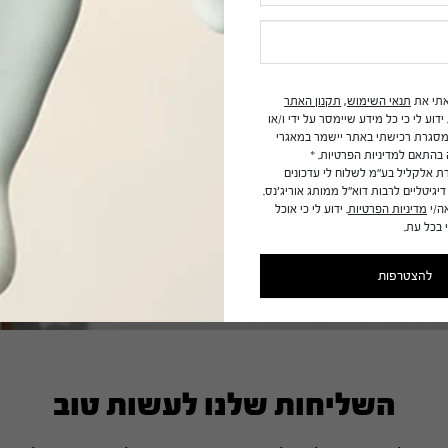
משחררי פורמלדהיד ופורמלדהיד, נתרן לאוריל סולפט (SLS), שמן מינרלי,
תי את
תנאי השימוש
,
תקנון האתר
ידוע לי כי כל מידע שיימסר על ידי
ו/או
במסגרת רכישתי באתר יישמר
במאגרי
בהתאם למדיניות
הפרטיות.
*
רת
אלקליל
בע"מ לשלוח לי עדכונים
יגיטליים לרבות דוא"ל ממותג
אוריג'נס
.
ה/י
מדיניות הפרטיות
.
ידוע לי כי אוכל
בכל עת.
להצטרפות
השליחות שלנו לעשות טוב