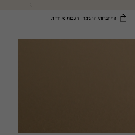
רה
Previous
התחברות/ הרשמה
הטבות מיוחדות
™CHECKS AND BALANCE
™PLANTSCRIPTION
סרום לתיקון קמטים עם רטינואיד
ניקוי פנים מקציף