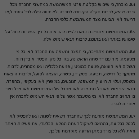
8.4. מובהר, כי שיבוש בקליטת פרטי המשתמשת במחשבי החברה מכל
סיבה שהיא, לרבות תקלה הקשורה לחברה, לא יהווה עילה לכל טענה ו/או
דרישה ו/או תביעה מצד המשתמשת כלפי החברה.
8.5. המשתמשת מתחייבת בזאת לציית להוראות כל דין העשויות לחול על
שימושו באתר ו/או בתוכנו, לרבות תנאי שימוש אלה.
8.6. המשתמשת מתחייבת, כי תפצה ותשפה את החברה ו/או כל מי
מטעמה, מיד עם דרישתה הראשונה, בגין כל נזק, הפסד, אובדן רווח,
תשלום ו/או הוצאה, פגיעה במוניטין, פגיעה כלכלית ו/או מסחרית, לרבות
מתוקף כל דרישה, תביעה, פסק דין, פשרה, הוצאה לפועל, ולרבות הוצאות
משפט, ועלויות הייעוץ המשפטי, הנובעים, במישרין ו/או בעקיפין, מהפרת
תנאי השימוש ו/או כל ממעשה ו/או מחדל של המשתמשת ו/או מכל חיוב
בו תחויב החברה ו/או מי מטעמה אשר על פי תנאי השימוש לחברה אין
אחריות לגביו.
8.7. המשתמשת מודעת לכך שהחברה רשאית לשנות ו/או להפסיק ו/או
לבטל בכל עת, בהתאם לשיקול דעתה המלא והבלעדי, את פעילות האתר
וזאת ללא כל צורך במתן הודעה מוקדמת על כך.