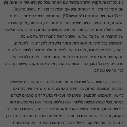
5.2. כל זכויות הקניין הרוחני בקשר עם האתר מכל מין וסוג שהוא (וזאת בין
אם המדובר בזכויות רשומות ובין אם המדובר בזכויות שטרם נרשמו),
ובכלל זאת שם המתחם ("
Domain
"), הפטנטים, סימני המסחר, שמות
המסחר, המדגמים, זכויות יוצרים, סודות מסחריים, השיטות, אופן הצגתו
ועיצובו של האתר וכן כל עניין או פרט הקשורים באתר, הם רכושה הבלעדי
של החברה או של צד שלישי, אשר הרשה לחברה להשתמש בהן,
והשימוש בכל הזכויות האמורות מותר בלעדית לחברה. אין להעתיק,
להפיץ, לשכפל, למכור, לתרגם ו/או לבצע פעולה אחרת כלשהי בכל סוגי
הטקסטים ו/או קודים ו/או תמונות ו/או סמני מסחר ו/או תצלומים ו/או
סרטונים ו/או כל תוכן אחר המופיע באתר, אלא אם התקבל אישור החברה
לכך מראש ובכתב.
5.3. החברה עושה ככל שביכולתה על מנת לכבד זכויות צדדים שלישיים
בתכנים המוצגים באתר, ובין היתר באמצעות שימוש מורשה בהתאם
לרישיון השימוש הספציפי שניתן לה ועל-ידי מתן קרדיט מתאים לצידם
באתר. ככל שמשתמשת כלשהי ו/או גולשת באתר ו/או גוף כלשהו טוען
לזכויות בתוכן מסוים המוצג באתר ו/או מתנגד לשימוש שהחברה עושה בו
כאמור, עליו ליידע את החברה על כך באמצעות מסירת הודעה בכתב דרך
כתובת הדואר האלקטרוני של החברה המוצגת באתר ו/או באמצעות