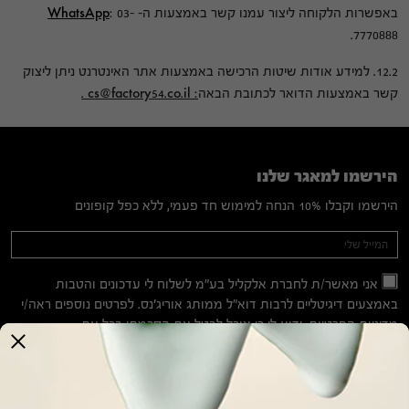
באפשרות הלקוחה ליצור עמנו קשר באמצעות ה-
: 03-
WhatsApp
7770888.
12.2. למידע אודות שיטות הרכישה באמצעות אתר האינטרנט ניתן ליצוק
קשר באמצעות הדואר לכתובת הבאה
:
cs@factory54.co.il
.
הירשמו למאגר שלנו
הירשמו וקבלו 10% הנחה למימוש חד פעמי, ללא כפל קופונים
Mailing
If you
are
List
human,
אני מאשר/ת לחברת אלקליל בע"מ לשלוח לי עדכונים והטבות
leave
באמצעים דיגיטליים לרבות דוא"ל ממותג אוריג'נס. לפרטים נוספים ראה/י
this
מדיניות הפרטיות
. ידוע לי כי אוכל לבטל את הסכמתי בכל עת.
field
blank.