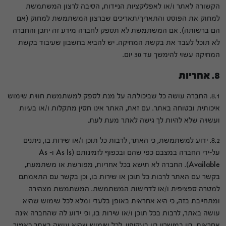
הקשורה לאתר ו/או לאפליקציות הניידות, הסיבה לרצון המשתמשת
למחוק את הפוסט והתאריך/תאריכים שברצון המשתמשת למחוק (אם
הם ברשותה). אם המשתמשת לא תספק לחברה מידע זה יתכן והחברה
לא תוכל לעבד את בקשת המחיקה. יש להביא בחשבון שעיבוד בקשת
המחיקה עשוי להימשך עד 30 יום.
8. אחריות
8.1. החברה עושה כל שביכולתה על מנת לספק למשתמשת חווית שימוש
איכותית ובטוחה באתר. עם זאת, האתר אינו חסין מתקלות ו/או בעיות
ועשויה שלא להיות לך גישה לאתר מעת לעת.
8.2. ידוע למשתמשת, כי האתר, לרבות כל תוכן ו/או שירות בו, ניתנים
על-ידי החברה במצבם כפי שהם ובכפוף לזמינותם (As Is ו- As
Available). החברה לא תישא בכל אחריות, מפורשת או משתמעת,
בקשר עם האתר לרבות כל תוכן או שירות בו, וכן בקשר עם התאמתם
למטרה ספציפית ו/או לדרישות המשתמשת. המשתמשת מצהירה
ומתחייבת בזה, כי היא אחראית באופן בלעדי ומלא לכל שימוש שהיא
עושה באתר, לרבות בכל תוכן ו/או שירות בו, וכי ידוע לה שהחברה אינה
אחראית, בין במישרין בין בעקיפין, לכל שימוש שהיא עושה באתר כאמור.