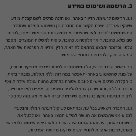
3. הרשמה ושימוש במידע
3.1. הרישום לרשימת הדיוור באתר ו/או הזנת פרטים לשם קבלת מידע
שיווקי ו/או דרכי יצירת הקשר עם החברה וכן השימוש במידע שמסרה
המשתמשת לחברה ו/או שהצטבר אודותיה בעת השימוש באתר, לרבות
שם מלא, כתובת דואר אלקטרוני, כתובת פיסית למשלוח המוצרים, מספר
טלפון וכדומה יתבצע בהתאם להוראות הדין ומדיניות הפרטיות של האתר,
המהווה חלק בלתי נפרד מתנאי השימוש.
3.2. כאשר הדבר נדרש, על המשתמשת למסור פרטים מדויקים ונכונים,
על-מנת שהשימוש באתר יתאפשר במהירות וללא תקלות. מובהר בזאת,
כי הקלדת פרטים אישיים כוזבים אסורה בהחלט, מהווה עוולה אזרחית ואף
עבירה פלילית, והעושה כן צפוי להליכים משפטיים, פליליים ו/או אזרחיים,
לרבות תביעות נזיקין בגין נזקים שיגרמו לחברה ו/או מי מטעמה עקב כך.
3.3. החברה רשאית, בכל עת ובהתאם לשיקול דעתה המלא והבלעדי,
למנוע ממשתמשים את הגישה למידע המצוי באתר ו/או לבטל את
רישומם לאתר, היה והתנהגותם אינה הולמת ו/או ביצעו שימוש בלתי ראוי
באתר, לרבות אי ציות לתנאי השימוש ו/או מדיניות הפרטיות.