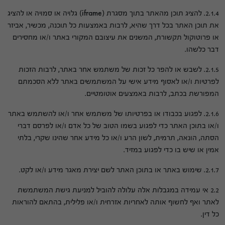
2.1.4. להציג תוכן מהאתר בתוך מסגרת (iframe) גלויה או סמויה או להציג
את תוכן האתר בכל דרך שהיא, לרבות באמצעות כל תוכנה, מכשיר, אביזר
או פרוטוקול תקשורת, המשנים את עיצובם המקורי באתר ו/או מחסירים
דבר כלשהו.
2.1.5. לשבש או להפר כל זכות של משתמש אחר באתר, לרבות הזכות
לפרטיות ו/או לאסוף מידע אישי על המשתמשים באתר ללא הסכמתם
המפורשת בכתב, לרבות באמצעים אוטומטיים.
2.1.6. לפגוע בכבודו או בפרטיותו של משתמש אחר ו/או להשתמש באתר
ו/או בתוכן האתר כדי לפגוע בשמו הטוב של כל אדם ו/או לפרסם דברי
הסתה, הונאה, תרמית, לשון הרע ו/או כל מידע אחר שהינו שקרי, בלתי
אמין או שיש בו כדי לפגוע במזיד.
2.1.7. שימוש באתר או בתוכן האתר לשם יצירת מאגר מידע ו/או לקט.
2.2 אי עמידה במגבלות אלה עלולה להוביל למניעת גישת המשתמשת
לאתר ואף לחשוף אותה לאחריות אזרחית ו/או פלילית, בהתאם להוראות
כל דין.