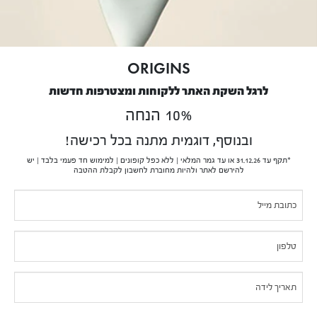
אודותינו
הסיפור של Origins
נטיעת עצים
דו"ח שכר שווה לעובד ולעובדת 2025
ORIGINS
שירות לקוחות
לרגל השקת האתר ללקוחות ומצטרפות חדשות
10% הנחה
שירות לקוחות בנושא משלוחים והחזרות
מדיניות פרטיות
ובנוסף, דוגמית מתנה בכל רכישה!
תנאי שימוש
*תקף עד 31.12.26 או עד גמר המלאי | ללא כפל קופונים | למימוש חד פעמי בלבד | יש
תקנון
להירשם לאתר ולהיות מחוברת לחשבון לקבלת ההטבה
בקשה לעיון במידע אודותיי
If you
Pop-
נגישות
are
תעודת כשרות לפסח 2026
Up
human,
צריכים עזרה?
leave
this
ייעוץ מוצרים ותמיכה באתר
field
החשבון שלי
blank.