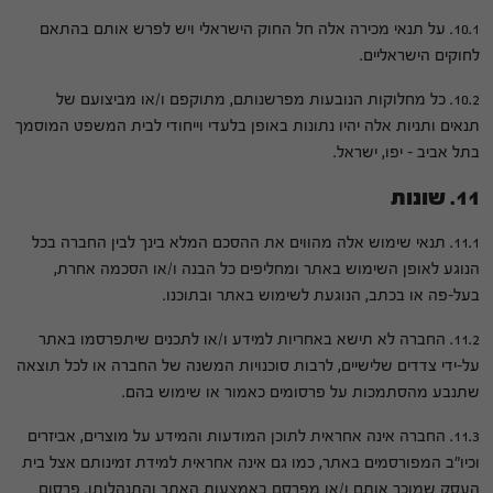
10.1. על תנאי מכירה אלה חל החוק הישראלי ויש לפרש אותם בהתאם
לחוקים הישראליים.
10.2. כל מחלוקות הנובעות מפרשנותם, מתוקפם ו/או מביצועם של
תנאים ותניות אלה יהיו נתונות באופן בלעדי וייחודי לבית המשפט המוסמך
בתל אביב – יפו, ישראל.
11. שונות
11.1. תנאי שימוש אלה מהווים את ההסכם המלא בינך לבין החברה בכל
הנוגע לאופן השימוש באתר ומחליפים כל הבנה ו/או הסכמה אחרת,
בעל-פה או בכתב, הנוגעת לשימוש באתר ובתוכנו.
11.2. החברה לא תישא באחריות למידע ו/או לתכנים שיתפרסמו באתר
על-ידי צדדים שלישיים, לרבות סוכנויות המשנה של החברה או לכל תוצאה
שתנבע מהסתמכות על פרסומים כאמור או שימוש בהם.
11.3. החברה אינה אחראית לתוכן המודעות והמידע על מוצרים, אביזרים
וכיו"ב המפורסמים באתר, כמו גם אינה אחראית למידת זמינותם אצל בית
העסק שמוכר אותם ו/או מפרסם באמצעות האתר והתנהלותו. פרסום