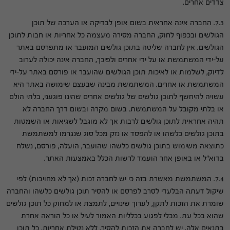
צדדים אחרים.
7.3. החברה אינה אחראית בשום אופן לבדיקה או הערכה של תוכן
הגולשים ובכפוף לחוק, החברה מסירה מעצמה כל אחריות או חבות לתוכן
הגולשים. אין לחברה שליטה בתוכן גולשים המועבר או מתפרסם באתר
על-ידי המשתמשת או על ידי אחרים ולפיכך, החברה אינה יכולה לערוב
לדיוק, לשלמות או לאיכות תוכן הגולשים שהועבר או פורסם באתר על-ידי
המשתמשת או אחרים. המשתמשת מבינה שבעצם שימושה באתר היא
עשויה להיחשף לתוכן גולשים של גולשים אחרים שהינו פוגעני, בלתי הולם
או בלתי מקובל על המשתמשת. בשום מקרה ובשום דרך החברה לא
תהיה אחראית לתוכן גולשים לרבות אך לא מוגבל לשגיאות או השמטות
בתוכן גולשים כלשהו או להפסד או נזק מכל סוג שנגרמו למשתמשת
כתוצאה משימוש בתוכן גולשים כלשהו שהועבר, הועלה, פורסם, נשלח
בדוא"ל או באופן אחר הועמד לרשות הכלל באמצעות האתר.
7.4. המשתמשת מאשרת בזה כי יש לחברה זכות (אך לא מחויבות) לפי
שיקול דעתה הבלעדי לסרב לפרסם או להסיר תוכן גולשים כלשהו והחברה
שומרת את הזכות לתקן, לערוך שינויים, לתמצת או למחוק כל תוכן גולשים
שהוא בכל עת. מבלי לפגוע בכלליות האמור לעיל או כל הוראה אחרת
בתנאים אלה, יש לחברה את הזכות להסיר, ללא נטילת אחריות, כל תוכן