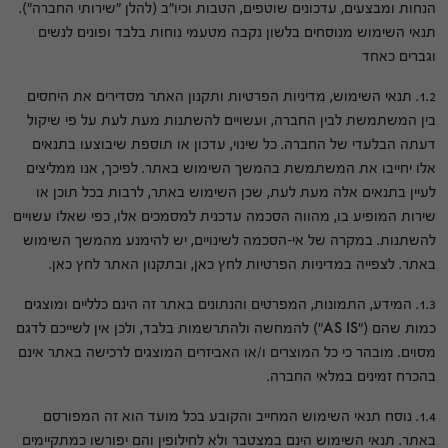
הנחות ומבצעים, עדכונים שוטפים, הטבות וכיו"ב (להלן "שירותי החברה").
תנאי השימוש מנוסחים בלשון נקבה מטעמי נוחות בלבד ופונים לנשים
וגברים כאחד
1.2. תנאי השימוש, מדיניות הפרטיות ותקנון האתר מסדירים את היחסים
בין המשתמשת לבין החברה, ועשויים להשתנות מעת לעת על פי שיקול
דעתה הבלעדי של החברה. כל שינוי, עדכון או תוספת שיבוצעו בתנאים
אלו יחייבו את המשתמשת בהמשך השימוש באתר. לפיכך, אנו ממליצים
לעיין בתנאים אלה מעת לעת, שכן השימוש באתר, לרבות בכל תוכן או
שירות המופיע בו, מהווה הסכמה עדכנית למסמכים אלו, כפי שאלו עשויים
להשתנות. במקרה של אי-הסכמה לשינויים, יש להימנע מהמשך השימוש
באתר. לצפייה במדיניות הפרטיות לחץ כאן, ובתקנון האתר לחץ כאן.
1.3. המידע, התמונות, המפרטים והנתונים באתר זה הינם כלליים ומוצגים
כמות שהם ("AS IS") להמחשה ולהתרשמות בלבד, ולכן אין לשייכם לדגם
מסוים. מובהר כי כל המוצרים ו/או האביזרים המוצגים לרכישה באתר אינם
בהכרח זמינים במלאי החברה.
1.4. נוסח תנאי השימוש המחייב והקובע בכל מועד הוא זה המפורסם
באתר. תנאי השימוש הינם במצטבר ולא לחילופין והם יפורשו כמתקיימים