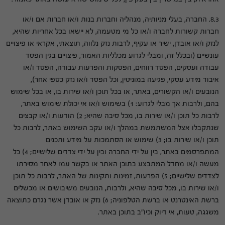
8.3. החברה, בעלי מניותיה, מנהליה וחברות בנות ו/או חברות אם ו/או
חברות קשורות לחברה ו/או כל מי מטעמה, לא יישאו בכל אחריות שהיא,
לנזק ו/או אובדן, ישיר או עקיף, לרבות נזק נלווה, תוצאתי, אקראי או פיצויים
עונשיים (ובכלל זה, ומבלי לגרוע מכלליות האמור, פיצויים בגין הפסד
עבודה ועסקים, הפסד רווחים, הפסקות והפרעות עבודה, הפסד ו/או
איבוד מידע עסקי, פגיעה במוניטין, וכל הפסד ו/או נזק כספי אחר),
הנובעים ו/או הקשורים, באתר, או בכל תוכן ו/או שירות בו, או בכל שימוש
בהם, ולרבות אך מבלי לגרוע: 1) בשימוש ו/או אי יכולת שימוש באתר,
לרבות כל תוכן ו/או שירות בו, מכל סיבה שהיא; 2) הודעות ו/או קבצים
שנתקבלו אצל המשתמשת במהלך ו/או עקב השימוש באתר, לרבות כל
תוכן ו/או שירות בו; 3) שימוש או הסתמכות על מידע ותכנים
המתפרסמים באתר, בין על ידי החברה ובין על ידי צדדים שלישיים; 4) כל
מעשה ו/או מחדל המתבצע בתוכן האתר או בקשר עמו לאחר מסירתו
לצדדים שלישיים; 5) הפרעות, זמינות ותקינות של האתר, לרבות כל תוכן
ו/או שירות בו, מכל סיבה שהיא, ולרבות, הנובעים משיבושים או מכשלים
ברשת האינטרנט או ברשת הטלפוניה; 6) נזק או אובדן אשר נגרם כתוצאה
משגגה, טעות, אי דיוק וכיו"ב בתוכן באתר.