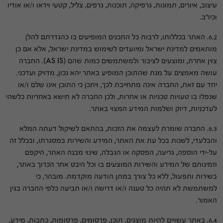
עיצוב, איורים, תמונות, גרפיקה, תוכנות, גרפים, צליל, קטעי וידאו ו/או אודיו
וכיו"ב.
6.2. האתר בכללותו, לרבות כל התכנים המופיעים בו כהגדרתם להלן
מותאמים למדינת ישראל ומיועדים לשימוש במדינת ישראל, אלא אם כן
צוין אחרת, ומוצעים לציבור ולמשתמשים כמות שהם (AS IS). החברה
עושה מאמצים על מנת שהתוכן המופיע באתר יהא נכון, מדויק ועדכני.
יחד עם זאת, החברה אינה מתחייבת לכך, ויתכן כי התוכן אינו שלם ו/או
שנפלו בו טעויות טכניות או אחרות, ולכן החברה לא תישא באחריות כלשהי
לעדכניות, דיוק ושלמות המידע המצוי באתר.
6.3. החברה שומרת לעצמה את הזכות, בהתאם לשיקול דעתה המלא
והבלעדי, לשנות בכל עת את האתר, המידע והשירות במסגרתו, ובכלל זה
על-ידי הוספה, גריעה, הפסקה או הגבלה, שינוי מבנה האתר, היקפם
וזמינותם של המידע והשירות המוצעים בו וכל היבט אחר הכרוך באתר,
בשירות ותפעול, ללא כל צורך במתן הודעה מוקדמת. מובהר, כי
למשתמשת לא תהיה כל טענה ו/או דרישה ו/או תביעה כלפי החברה בגין
האמור.
6.4. באתר עשויים להיות מוצגים, תוכן, פרסומים, פרסומות, כתבות, מידע,