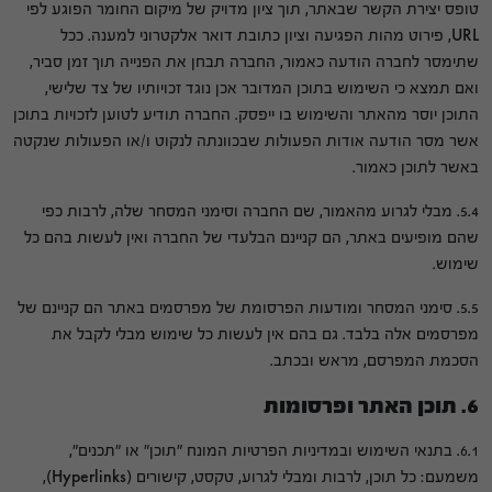
טופס יצירת הקשר שבאתר, תוך ציון מדויק של מיקום החומר הפוגע לפי
URL, פירוט מהות הפגיעה וציון כתובת דואר אלקטרוני למענה. ככל
שתימסר לחברה הודעה כאמור, החברה תבחן את הפנייה תוך זמן סביר,
ואם תמצא כי השימוש בתוכן המדובר אכן נוגד זכויותיו של צד שלישי,
התוכן יוסר מהאתר והשימוש בו ייפסק. החברה תודיע לטוען לזכויות בתוכן
אשר מסר הודעה אודות הפעולות שבכוונתה לנקוט ו/או הפעולות שנקטה
באשר לתוכן כאמור.
5.4. מבלי לגרוע מהאמור, שם החברה וסימני המסחר שלה, לרבות כפי
שהם מופיעים באתר, הם קניינם הבלעדי של החברה ואין לעשות בהם כל
שימוש.
5.5. סימני המסחר ומודעות הפרסומת של מפרסמים באתר הם קניינם של
מפרסמים אלה בלבד. גם בהם אין לעשות כל שימוש מבלי לקבל את
הסכמת המפרסם, מראש ובכתב.
6. תוכן האתר ופרסומות
6.1. בתנאי השימוש ובמדיניות הפרטיות המונח "תוכן" או "תכנים",
משמעם: כל תוכן, לרבות ומבלי לגרוע, טקסט, קישורים (Hyperlinks),