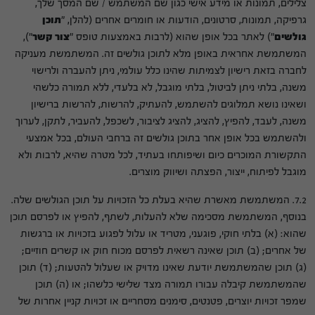
צלילים, תמונות או מידע אישי כגון שם המשתמש / שם המסך שלך,
גרפיקה, תמונות, סרטונים, הודעות או חומרים אחרים (להלן, "
תוכן
גולשים
") לאתר בכל אופן שהוא (לרבות באמצעות טופס "
צור קשר
"),
המשתמשת אחראית באופן מלא לתוכן גולשים זה. המשתמשת מעניקה
לחברה בזאת רישיון לצמיתות שהינו כלל עולמי, ניתן להעברה ולרישוי
משנה, בלתי ניתן לביטול, בלתי מוגבל, לא בלעדי, ללא תמורה כלשהי
ושאינו נושא תמלוגים להשתמש, להעתיק, להרשות, להרשות ברישיון
משנה, לעבד, להפיץ, להציג, להציג לציבור, לשכפל, להעביר, לתקן, לערוך
ולהשתמש בכל אופן אחר בתוכן גולשים זה ברחבי העולם, בכל אמצעי
התקשורת המוכרים כיום ושיפותחו בעתיד, לכל מטרה שהיא, לרבות ולא
מוגבל לפיתוח, ייצור, הפצתה ושיווק מוצרים.
7.2. המשתמשת מאשרת שהיא בעלת כל הזכויות על תוכן הגולשים שלה.
בנוסף, המשתמשת מסכימה שלא להעלות, לשתף, להפיץ או לפרסם תוכן
שהוא: (א) בלתי חוקי, פוגעני, מטריד או עלול לפגוע בזכויות או ברגשות
של אחרים; (ב) תוכן שאינה רשאית לפרסם מכוח חוק או קשרים חוזיים;
(ג) תוכן שהמשתמשת יודעת שאינו מדויק או שעלול להטעות; (ד) תוכן
שהמשתמשת קיבלה עבורו תמורה מצד שלישי כלשהו; או (ה) תוכן
שמפר זכויות יוצרים, פטנטים, סימנים מסחריים או זכויות קניין אחרות של