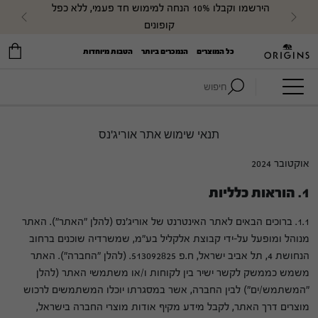
הירשמו וקבלו 10% הנחה למימוש חד פעמי, ללא כפל 
evious
Next
קופונים
כל המוצרים
הנמכרים ביותר
הטבות מיוחדות
חיפוש:
תנאי שימוש אתר אוריג'נס
אוקטובר 2024
1. הוראות כלליות
1.1. ברוכים הבאים לאתר האינטרנט של אוריג'נס (להלן "האתר"). האתר
מנוהל ומופעל על-ידי קבוצת אלקליל בע"מ, שמשרדיה שוכנים ברחוב
הנחושת 4, תל אביב ישראל, ח.פ 513092825. (להלן "החברה"). האתר
משמש כממשק לקשר ישיר בין לקוחות ו/או משתמשי האתר (להלן
"המשתמש/ים") לבין החברה, אשר במסגרתו יוכלו המשתמשים לרכוש
מוצרים דרך האתר, לקבל מידע מקיף אודות מוצרי החברה בישראל,