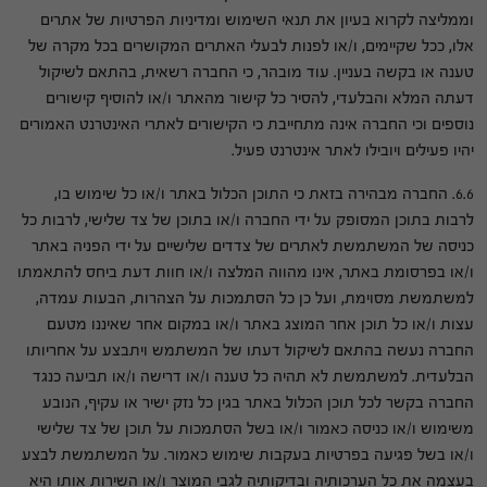
וממליצה לקרוא בעיון את תנאי השימוש ומדיניות הפרטיות של אתרים
אלו, ככל שקיימים, ו/או לפנות לבעלי האתרים המקושרים בכל מקרה של
טענה או בקשה בעניין. עוד מובהר, כי החברה רשאית, בהתאם לשיקול
דעתה המלא והבלעדי, להסיר כל קישור מהאתר ו/או להוסיף קישורים
נוספים וכי החברה אינה מתחייבת כי הקישורים לאתרי האינטרנט האמורים
יהיו פעילים ויובילו לאתר אינטרנט פעיל.
6.6. החברה מבהירה בזאת כי התוכן הכלול באתר ו/או כל שימוש בו,
לרבות בתוכן המסופק על ידי החברה ו/או בתוכן של צד שלישי, לרבות כל
כניסה של המשתמשת לאתרים של צדדים שלישיים על ידי הפניה באתר
ו/או בפרסומת באתר, אינו מהווה המלצה ו/או חוות דעת ביחס להתאמתו
למשתמשת מסוימת, ועל כן כל הסתמכות על הצהרות, הבעות עמדה,
עצות ו/או כל תוכן אחר המוצג באתר ו/או במקום אחר שאיננו מטעם
החברה נעשה בהתאם לשיקול דעתו של המשתמש ויתבצע על אחריותו
הבלעדית. למשתמשת לא תהיה כל טענה ו/או דרישה ו/או תביעה כנגד
החברה בקשר לכל תוכן הכלול באתר בגין כל נזק ישיר או עקיף, הנובע
משימוש ו/או כניסה כאמור ו/או בשל הסתמכות על תוכן של צד שלישי
ו/או בשל פגיעה בפרטיות בעקבות שימוש כאמור. על המשתמשת לבצע
בעצמה את כל הערכותיה ובדיקותיה לגבי המוצר ו/או השירות אותו היא