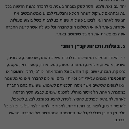
יחד עם זאת ולמען הסר ספק מובהר בשנית כי לחברה נתונה הרשות בכל
עת ובהתאם לשיקול דעתה המלא והבלעדי למנוע ממשתמשים את
הגישה לאתר ו/או לביצוע פעולות שונות בו, לרבות בשל ביצוע פעולות
אסורות באתר ו/או אי תשלום חוב לחברה וכל פעולה אשר לדעת החברה
אינה מאפשרת את המשך שימושם באתר.
5. בעלות וזכויות קניין רוחני
5.1. האתר והמידע המופיעים בו לרבות עיצוב האתר, שרטוטים, עיצובים,
איורים, מוסיקה, צילומים, תמונות, מפות, קטעי אודיו, קטעי וידאו, טקסט,
גרפיקה, תוכנה, יישום, קוד מחשב וכל חומר אחר וכיו"ב (להלן "
התוכן
" או
"
התכנים
") מוגנים על-ידי דיני זכויות יוצרים ושייכים לחברה ו/או מי מטעמה
ו/או לגופים שלישיים אשר מסרו הסכמתם לשימוש שעושה בהם החברה
במסגרת האתר. חל איסור מוחלט להכניס שינויים, לבצע הליך הנדסה
לאחור, להעתיק, לפרסם, להפיץ, לשדר, להציג בפומבי, לבצע, לשכפל,
להנפיק רישיון, ליצור עבודות נגזרות, למכור או למסור לצד שלישי וכיו"ב כל
חלק מן התוכן מבלי לקבל את הסכמתה המפורשת של החברה, מראש
ובכתב.