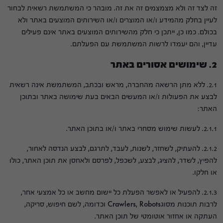
זה לצד זה ולא מצמצמים זה את זה. מובהר כי המשתמשת רשאית לבחור
לעיין בחלק מהמידע ו/או המוצרים ו/או השירותים המוצעים באתר ולא
בכולם. כמו כן, ייתכן כי חלק מהשירותים המוצעים באתר אינם פעילים
עדיין, והם יעמדו לרשות המשתמשת עם הפעלתם.
2. שימושים אסורים באתר
2.1. ללא מתן הרשאה מהחברה, מראש ובכתב, המשתמשת אינה רשאית
לבצע את הפעולות ו/או המעשים הבאים בעת שימושה באתר ובתוכן
האתר:
2.1.1. לעשות שימוש מסחרי באתר ו/או בתוכן האתר.
2.1.2. להעתיק, לשחזר, לשנות, לעבד, לתרגם, לבצע הנדסה לאחור,
להפיץ, לשדר, להציג, לבצע, לשכפל, לפרסם ולאחסן את תוכן האתר, כולו
או חלקו.
2.1.3. להפעיל או לאפשר הפעלת כל יישום מחשב או כל אמצעי אחר,
לרבות תוכנות מסוגCrawlers, Robots וכדומה, לשם חיפוש, סריקה,
העתקה או אחזור אוטומטי של תוכן האתר.