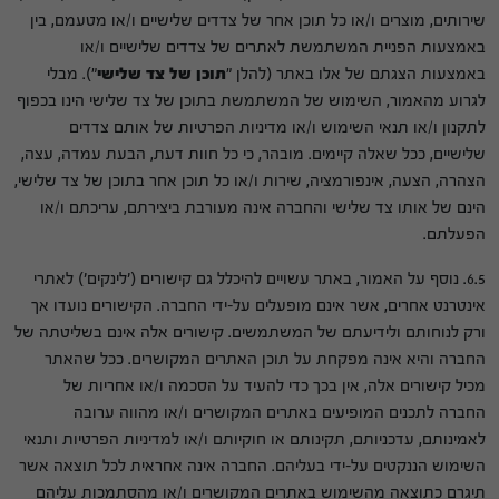
שירותים, מוצרים ו/או כל תוכן אחר של צדדים שלישיים ו/או מטעמם, בין
באמצעות הפניית המשתמשת לאתרים של צדדים שלישיים ו/או
באמצעות הצגתם של אלו באתר (להלן "
תוכן
של
צד
שלישי
"). מבלי
לגרוע מהאמור, השימוש של המשתמשת בתוכן של צד שלישי הינו בכפוף
לתקנון ו/או תנאי השימוש ו/או מדיניות הפרטיות של אותם צדדים
שלישיים, ככל שאלה קיימים. מובהר, כי כל חוות דעת, הבעת עמדה, עצה,
הצהרה, הצעה, אינפורמציה, שירות ו/או כל תוכן אחר בתוכן של צד שלישי,
הינם של אותו צד שלישי והחברה אינה מעורבת ביצירתם, עריכתם ו/או
הפעלתם.
6.5. נוסף על האמור, באתר עשויים להיכלל גם קישורים ('לינקים') לאתרי
אינטרנט אחרים, אשר אינם מופעלים על-ידי החברה. הקישורים נועדו אך
ורק לנוחותם ולידיעתם של המשתמשים. קישורים אלה אינם בשליטתה של
החברה והיא אינה מפקחת על תוכן האתרים המקושרים. ככל שהאתר
מכיל קישורים אלה, אין בכך כדי להעיד על הסכמה ו/או אחריות של
החברה לתכנים המופיעים באתרים המקושרים ו/או מהווה ערובה
לאמינותם, עדכניותם, תקינותם או חוקיותם ו/או למדיניות הפרטיות ותנאי
השימוש הננקטים על-ידי בעליהם. החברה אינה אחראית לכל תוצאה אשר
תיגרם כתוצאה מהשימוש באתרים המקושרים ו/או מהסתמכות עליהם