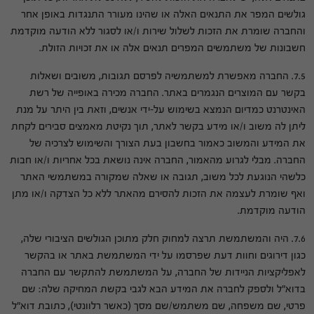
גולשים המפר את התנאים האלה או שהינו מעורר התנגדות באופן אחר
והחברה שומרת את הזכות לשלול שירות ו/או לסגור ללא הודעה מוקדמת
חשבונות של משתמשים המפרים תנאים אלה או את זכויות הזולת.
7.5. החברה מאפשרת למשתמשיה לפרסם תגובות, משובים ושאלות
בקשר עם המוצרים הנגמרים באתר. החברה מכירה באופייה של רשת
האינטרנט כמדיום הנמצא בשימוש על-ידי אנשים, וזאת בין היתר על מנת
ליתן לה משוב ו/או מידע בקשר לאתר, תוך נקיטת מאמצים סבירים לקחת
את המידע והמשוב כאמור בחשבון בעת הצורך והשימוש לצרכיה של
החברה. מבלי לגרוע מהאמור, החברה אינה נושאת בכל אחריות ו/או חבות
כלשהי הנוגעת לכל משוב, תגובה או שאלה שמקורה במשתמשי האתר
ואף שומרת לעצמה את הזכות להסירם מהאתר ללא כל הצדקה ו/או מתן
הודעה מוקדמת.
7.6. היה והמשתמשת תרצה למחוק חלק מתוכן הגולשים הציבורי שלה,
כגון דירוגים וחוות דעת שפרסמו על ידי המשתמשת באתר או בהקשר
לאפליקציות הניידות של החברה, על המשתמשת להתקשר עם החברה
בדוא"ל ולספק לחברה את המידע הבא לגבי בקשת המחיקה שלה: שם
פרטי, שם משפחה, שם משתמש/שם מסך (כאשר רלוונטי), כתובת דוא"ל