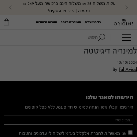
עלות משלוח 25 ₪ משלוח חינם ברכישה מעל 249 ₪ 
evious
Next
ומעלה | 9-5 ימי עסקים*
כל המוצרים
הנמכרים ביותר
הטבות מיוחדות
חיפוש:
למינריה דיגיטטה
13/10/2024
By
Tal Aviad
הירשמו למאגר שלנו
הירשמו וקבלו 10% הנחה למימוש חד פעמי, ללא כפל קופונים
Mailing
If you
are
List
human,
אני מאשר/ת לחברת אלקליל בע"מ לשלוח לי עדכונים והטבות
leave