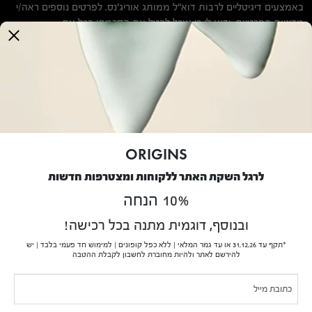
באמצעים דיגיטליים לרבות דוא"ל ממותג אוריג'נס. לפרטים נוספים ראה/י
this
מדיניות הפרטיות
. ידוע לי כי אוכל לבטל את הסכמתי בכל עת.
field
blank.
אודותינו
הסיפור של Origins
נטיעת עצים
דו"ח שכר שווה לעובד ולעובדת 2025
ORIGINS
שירות לקוחות
לרגל השקת האתר ללקוחות ומצטרפות חדשות
10% הנחה
שירות לקוחות בנושא משלוחים והחזרות
מדיניות פרטיות
ובנוסף, דוגמית מתנה בכל רכישה!
תנאי שימוש
*תקף עד 31.12.26 או עד גמר המלאי | ללא כפל קופונים | למימוש חד פעמי בלבד | יש
תקנון
להירשם לאתר ולהיות מחוברת לחשבון לקבלת ההטבה
בקשה לעיון במידע אודותיי
If you
Pop-
נגישות
are
תעודת כשרות לפסח 2026
Up