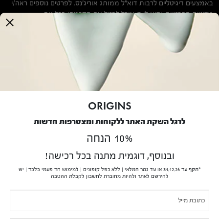
באמצעים דיגיטליים לרבות דוא"ל ממותג אוריג'נס. לפרטים נוספים ראה/י
this
מדיניות הפרטיות
. ידוע לי כי אוכל לבטל את הסכמתי בכל עת.
field
blank.
אודותינו
הסיפור של Origins
נטיעת עצים
דו"ח שכר שווה לעובד ולעובדת 2025
ORIGINS
שירות לקוחות
לרגל השקת האתר ללקוחות ומצטרפות חדשות
10% הנחה
שירות לקוחות בנושא משלוחים והחזרות
מדיניות פרטיות
ובנוסף, דוגמית מתנה בכל רכישה!
תנאי שימוש
*תקף עד 31.12.26 או עד גמר המלאי | ללא כפל קופונים | למימוש חד פעמי בלבד | יש
תקנון
להירשם לאתר ולהיות מחוברת לחשבון לקבלת ההטבה
בקשה לעיון במידע אודותיי
If you
Pop-
נגישות
are
תעודת כשרות לפסח 2026
Up
human,