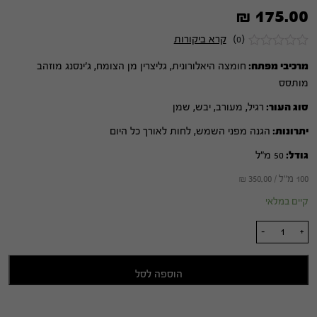
₪
175.00
(0)
קרא ביקורות
מרכיבי מפתח:
חומצה היאלורונית, גליצרין מן הצומח, ג'ינסנג מוזהב
מותסס
סוג העור:
רגיל, מעורב, יבש, שמן
יתרונות:
הגנה מפני השמש, לחות לאורך כל היום
גודל:
50 מ"ל
100 מ"ל /
350.00
₪
קיים במלאי
כמות
-
+
של
קרם
הוספה לסל
לחות
בעל
מקדם