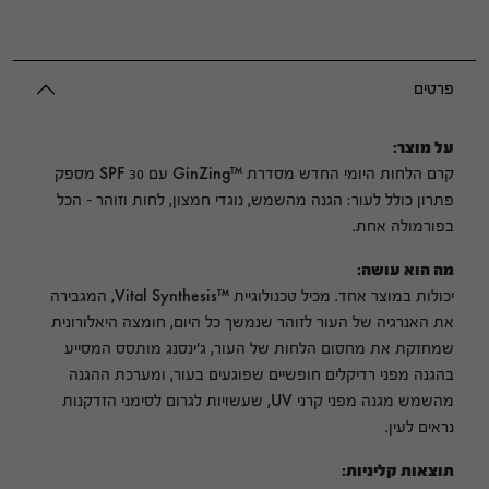
הגנה
SPF30
פרטים
על מוצר:
קרם הלחות היומי החדש מסדרת ™GinZing עם SPF 30 מספק
פתרון כולל לעור: הגנה מהשמש, נוגדי חמצון, לחות וזוהר – הכל
בפורמולה אחת.
מה הוא עושה:
יכולות במוצר אחד. מכיל טכנולוגיית ™Vital Synthesis, המגבירה
את האנרגיה של העור לזוהר שנמשך כל היום, חומצה היאלורונית
שמחזקת את מחסום הלחות של העור, ג’ינסנג מותסס המסייע
בהגנה מפני רדיקלים חופשיים שפוגעים בעור, ומערכת ההגנה
מהשמש מגנה מפני קרני UV, שעשויות לגרום לסימני הזדקנות
נראים לעין.
תוצאות קליניות: