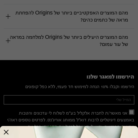
מהם המוצרים האפקטיביים ביותר של Origins להפחתת
מראה של כתמים כהים?
מהם המוצרים היעילים ביותר של Origins למלחמה במראה
של עור עמום?
הירשמו למאגר שלנו
הירשמו וקבלו 10% הנחה למימוש חד פעמי, ללא כפל קופונים
Mailing
If you
are
List
human,
אני מאשר/ת לחברת אלקליל בע"מ לשלוח לי עדכונים והטבות
leave
באמצעים דיגיטליים לרבות דוא"ל ממותג אוריג'נס. לפרטים נוספים ראה/י
this
מדיניות הפרטיות
. ידוע לי כי אוכל לבטל את הסכמתי בכל עת.
field