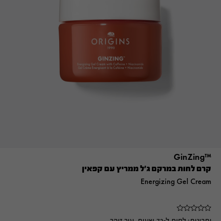
™GinZing
קרם לחות במרקם ג'ל ממריץ עם קפאין
Energizing Gel Cream
יתרונות:
לחות ל-72 שעות, עור זוהר