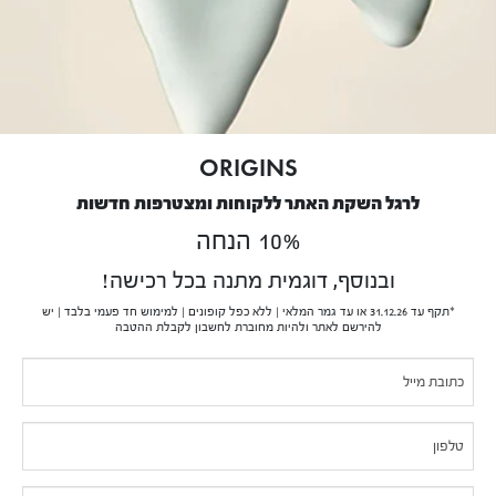
blank.
אודותינו
הסיפור של Origins
נטיעת עצים
דו"ח שכר שווה לעובד ולעובדת 2025
ORIGINS
שירות לקוחות
לרגל השקת האתר ללקוחות ומצטרפות חדשות
10% הנחה
שירות לקוחות בנושא משלוחים והחזרות
מדיניות פרטיות
ובנוסף, דוגמית מתנה בכל רכישה!
תנאי שימוש
*תקף עד 31.12.26 או עד גמר המלאי | ללא כפל קופונים | למימוש חד פעמי בלבד | יש
תקנון
להירשם לאתר ולהיות מחוברת לחשבון לקבלת ההטבה
בקשה לעיון במידע אודותיי
If you
Pop-
נגישות
are
תעודת כשרות לפסח 2026
Up
human,
צריכים עזרה?
leave
this
ייעוץ מוצרים ותמיכה באתר