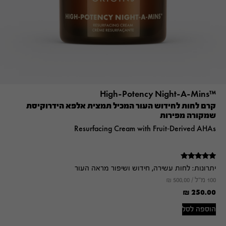
™High-Potency Night-A-Mins
קרם לחות לחידוש העור המכיל תמצית אלפא הידרוקיסת
שמקורה מפירות
Resurfacing Cream with Fruit-Derived AHAs
דורג
יתרונות:
לחות עשירה, חידוש ושיפור מראה העור
5.00
מתוך 5
100 מ"ל /
500.00
₪
₪
250.00
הוספה לסל