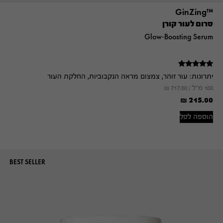
™GinZing
סרום לעור קורן
Glow-Boosting Serum
דורג
יתרונות:
עור זוהר, צמצום מראה הנקבוביות, החלקת העור
5.00
מתוך 5
100 מ"ל /
717.00
₪
₪
215.00
הוספה לסל
BEST SELLER