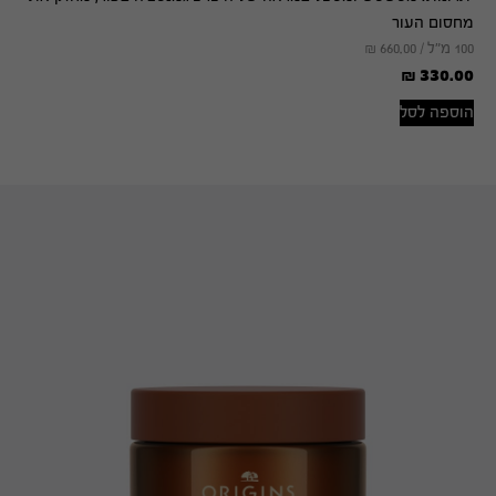
מחסום העור
100 מ"ל /
660.00
₪
₪
330.00
הוספה לסל