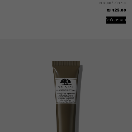
100 מ"ל /
83.00
₪
₪
125.00
הוספה לסל