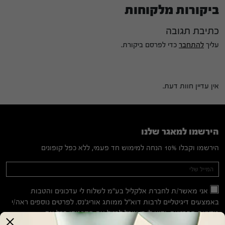
ביקורות מלקוחות
כתיבת תגובה
עליך
להתחבר
כדי לפרסם ביקורת.
אין עדיין חוות דעת.
הירשמו למאגר שלנו
הירשמו וקבלו 10% הנחה למימוש חד פעמי, ללא כפל קופונים
Mailing
If you
are
List
human,
אני מאשר/ת לחברת אלקליל בע"מ לשלוח לי עדכונים והטבות
leave
באמצעים דיגיטליים לרבות דוא"ל ממותג אוריג'נס. לפרטים נוספים ראה/י
this
מדיניות הפרטיות
. ידוע לי כי אוכל לבטל את הסכמתי בכל עת.
field