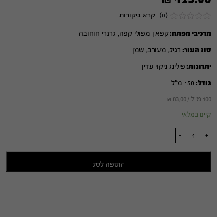
(0)
קרא ביקורות
מרכיבי מפתח:
קפאין מפולי קפה, גרגרי חוחובה
סוג העור:
רגיל, מעורב, שמן
יתרונות:
פילינג ניקוי עדין
גודל:
150 מ"ל
100 מ"ל /
83.00
₪
קיים במלאי
כמות
-
+
של
תכשיר
הוספה לסל
ניקוי
מרענן