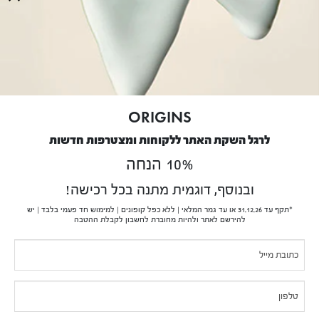
blank.
אודותינו
הסיפור של Origins
נטיעת עצים
דו"ח שכר שווה לעובד ולעובדת 2025
ORIGINS
שירות לקוחות
לרגל השקת האתר ללקוחות ומצטרפות חדשות
10% הנחה
שירות לקוחות בנושא משלוחים והחזרות
מדיניות פרטיות
ובנוסף, דוגמית מתנה בכל רכישה!
תנאי שימוש
*תקף עד 31.12.26 או עד גמר המלאי | ללא כפל קופונים | למימוש חד פעמי בלבד | יש
תקנון
להירשם לאתר ולהיות מחוברת לחשבון לקבלת ההטבה
בקשה לעיון במידע אודותיי
If you
Pop-
נגישות
are
תעודת כשרות לפסח 2026
Up
human,
צריכים עזרה?
leave
this